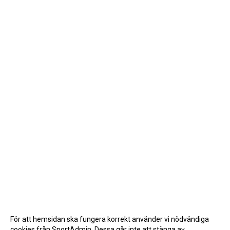
För att hemsidan ska fungera korrekt använder vi nödvändiga
cookies från SportAdmin. Dessa går inte att stänga av.