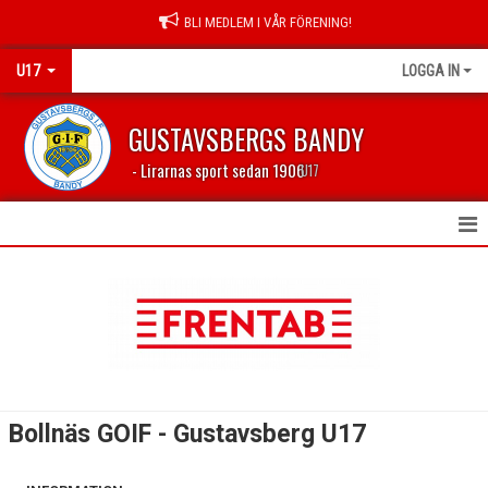
BLI MEDLEM I VÅR FÖRENING!
U17
LOGGA IN
GUSTAVSBERGS BANDY
- Lirarnas sport sedan 1906
U17
HEM
KONTAKT
TRUPPEN
KALENDER
Bollnäs GOIF - Gustavsberg U17
MATCHER