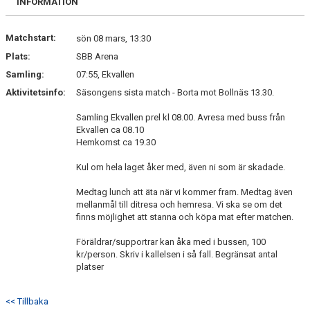
INFORMATION
NYHETER
Matchstart:
BILDGALLERI
sön 08 mars, 13:30
Plats:
SBB Arena
DOKUMENT
Samling:
07:55, Ekvallen
Aktivitetsinfo:
Säsongens sista match - Borta mot Bollnäs 13.30.
Samling Ekvallen prel kl 08.00. Avresa med buss från
Ekvallen ca 08.10
Hemkomst ca 19.30
Kul om hela laget åker med, även ni som är skadade.
Medtag lunch att äta när vi kommer fram. Medtag även
mellanmål till ditresa och hemresa. Vi ska se om det
finns möjlighet att stanna och köpa mat efter matchen.
Föräldrar/supportrar kan åka med i bussen, 100
kr/person. Skriv i kallelsen i så fall. Begränsat antal
platser
<< Tillbaka