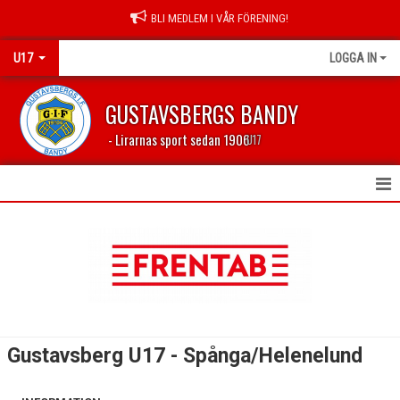
BLI MEDLEM I VÅR FÖRENING!
U17
LOGGA IN
GUSTAVSBERGS BANDY
- Lirarnas sport sedan 1906
U17
HEM
KONTAKT
TRUPPEN
KALENDER
Gustavsberg U17 - Spånga/Helenelund
MATCHER