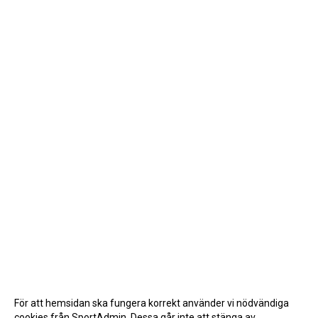
För att hemsidan ska fungera korrekt använder vi nödvändiga
cookies från SportAdmin. Dessa går inte att stänga av.