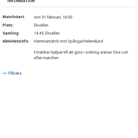
INFORMATION
NYHETER
Matchstart:
BILDGALLERI
sön 01 februari, 16:00
Plats:
Ekvallen
DOKUMENT
Samling:
14:45, Ekvallen
Aktivitetsinfo:
Hemmamatch mot Spånga/Helenelund
Föräldrar hjälper till att göra i ordning arenan före och
efter matchen
<< Tillbaka