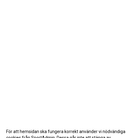
För att hemsidan ska fungera korrekt använder vi nödvändiga
cookies från SportAdmin. Dessa går inte att stänga av.