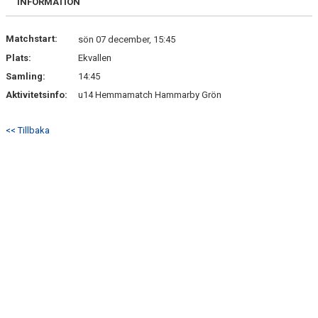
INFORMATION
DOKUMENT
Matchstart:
KONTAKT
sön 07 december, 15:45
Plats:
Ekvallen
Samling:
14:45
Aktivitetsinfo:
u14 Hemmamatch Hammarby Grön
<< Tillbaka