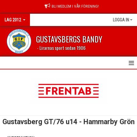
BLI MEDLEM I VÅR FÖRENING!
LAG 2012
LOGGA IN
GUSTAVSBERGS BANDY
- Lirarnas sport sedan 1906
HEM
NYHETER
KALENDER
TRUPPEN
Gustavsberg GT/76 u14 - Hammarby Grön
BILDGALLERI