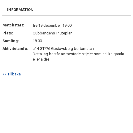
DOKUMENT
INFORMATION
KONTAKT
Matchstart:
fre 19 december, 19:00
Plats:
Gubbängens IP uteplan
Samling:
18:00
Aktivitetsinfo:
u14 GT/76 Gustavsberg bortamatch
Detta lag består av mestadels tjejer som är lika gamla
eller äldre
<< Tillbaka