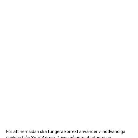
För att hemsidan ska fungera korrekt använder vi nödvändiga
cookies från SportAdmin. Dessa går inte att stänga av.