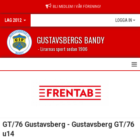
BLI MEDLEM I VÅR FÖRENING!
LAG 2012
LOGGA IN
GUSTAVSBERGS BANDY
- Lirarnas sport sedan 1906
HEM
NYHETER
KALENDER
TRUPPEN
GT/76 Gustavsberg - Gustavsberg GT/76
BILDGALLERI
u14