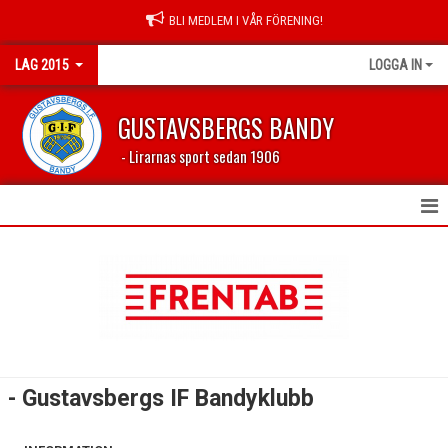
BLI MEDLEM I VÅR FÖRENING!
LAG 2015
LOGGA IN
GUSTAVSBERGS BANDY
- Lirarnas sport sedan 1906
HEM
NYHETER
KALENDER
MATCHER
- Gustavsbergs IF Bandyklubb
TRUPPEN