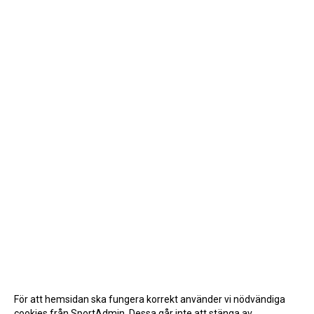
För att hemsidan ska fungera korrekt använder vi nödvändiga
cookies från SportAdmin. Dessa går inte att stänga av.