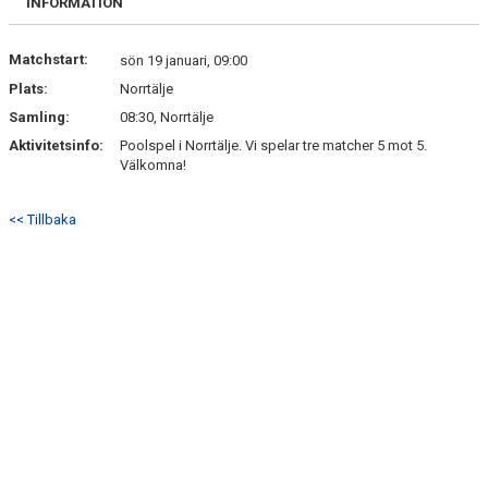
INFORMATION
BILDGALLERI
Matchstart:
DOKUMENT
sön 19 januari, 09:00
Plats:
Norrtälje
KONTAKT
Samling:
08:30, Norrtälje
Aktivitetsinfo:
Poolspel i Norrtälje. Vi spelar tre matcher 5 mot 5.
Välkomna!
<< Tillbaka