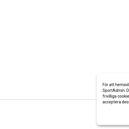
För att hemsid
SportAdmin. De
frivilliga cooki
acceptera des
Anpassa dina 