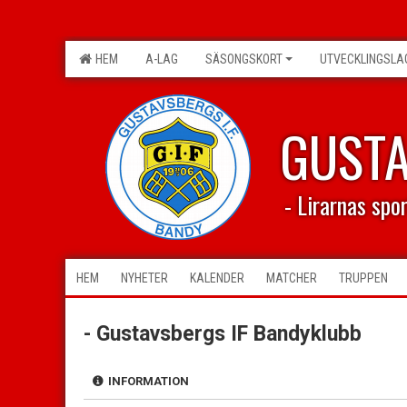
HEM
A-LAG
SÄSONGSKORT
UTVECKLINGSLA
GUST
- Lirarnas spo
HEM
NYHETER
KALENDER
MATCHER
TRUPPEN
- Gustavsbergs IF Bandyklubb
INFORMATION