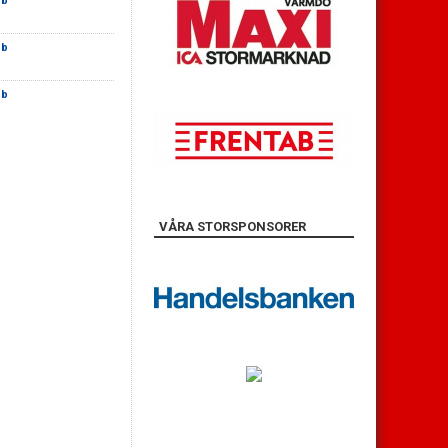
bb
bb
bb
VÅRA STORSPONSORER