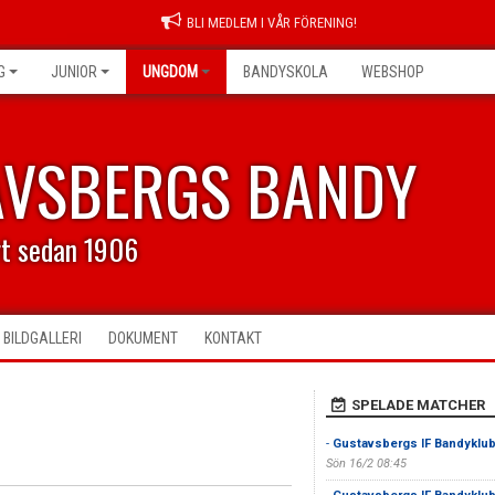
BLI MEDLEM I VÅR FÖRENING!
G
JUNIOR
UNGDOM
BANDYSKOLA
WEBSHOP
AVSBERGS BANDY
rt sedan 1906
BILDGALLERI
DOKUMENT
KONTAKT
SPELADE MATCHER
-
Gustavsbergs IF Bandyklu
Sön 16/2 08:45