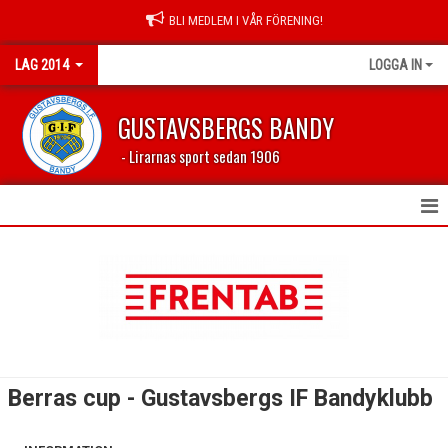
BLI MEDLEM I VÅR FÖRENING!
LAG 2014
LOGGA IN
GUSTAVSBERGS BANDY
- Lirarnas sport sedan 1906
HEM
NYHETER
KALENDER
MATCHER
Berras cup - Gustavsbergs IF Bandyklubb
TRUPPEN