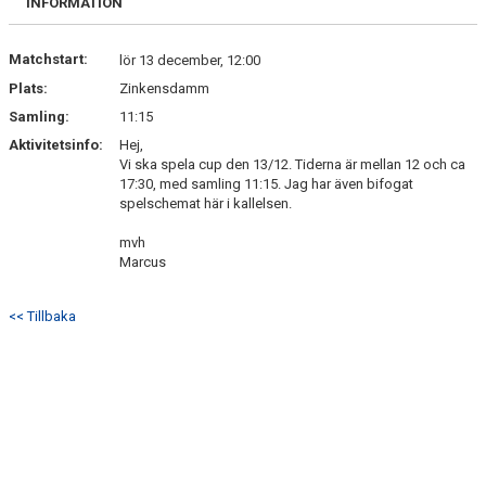
INFORMATION
BILDGALLERI
Matchstart:
DOKUMENT
lör 13 december, 12:00
Plats:
Zinkensdamm
KONTAKT
Samling:
11:15
Aktivitetsinfo:
Hej,
Vi ska spela cup den 13/12. Tiderna är mellan 12 och ca
17:30, med samling 11:15. Jag har även bifogat
spelschemat här i kallelsen.
mvh
Marcus
<< Tillbaka