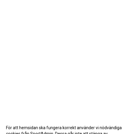
För att hemsidan ska fungera korrekt använder vi nödvändiga
cookies från SportAdmin. Dessa går inte att stänga av.