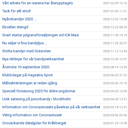
Vårt arbete för en isarena har återupptagits
2021-02-09 15:16
Tack för allt stöd!
2021-01-05 11:51
Nyårsbandyn 2020 ....
2020-12-25 13:08
Ekvallen stängd
2020-12-23 08:54
Snart startar julgransförsäljningen vid ICA Maxi
2020-11-30 14:19
Nu säljer vi fina bandyljus....
2020-11-29 20:57
Stötta bandyn med Gräsroten
2020-11-12 12:44
Nya riktlinjer för vår bandyverksamhet
2020-10-30 10:07
Årsmöte 10 september 2020
2020-08-14 13:54
Klubbdagar på Hagsätra Sport
2020-06-20 21:55
Målvaktsträningen är redan igång
2020-05-06 10:10
Speciell försäsong 2020 för äldre ungdomar
2020-05-02 10:00
Unik satsning på juniorbandy i Stockholm
2020-04-30 13:57
Information om Coronavirusets påverkan på vår verksamhet
2020-03-18 12:41
Viktig information om Coronaviruset
2020-03-06 09:46
Oroväckande detaljplan för Kråkberget
2020-01-24 13:30