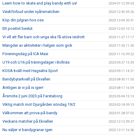
Learn how to skate and play bandy with us!
2024-01-12 09:53
Väskförbud under nyårsmatchen
2023-12-30 09:26
Köp din julgran hos oss
2023-12-04 20:31
Ett positivt beslut
2023-12-02 10:12
Vi vill att fler barn och unga ska få utöva isidrott
2023-11-27 17:17
Mängder av aktiviteter i helgen som gick
2023-11-20 11:30
Föreningsdag på ICA Maxi
2023-11-16 09:22
U19 och U16 på träningsläger i Bollnäs
2023-09-27 15:39
KOSA-kväll med Hagsätra Sport
2023-09-11 14:21
Bandybytarkväll på Ekvallen
2023-08-30 11:50
Äntligen är vi på is igen!
2023-08-17 16:09
Årsmöte 2 juni 2023 på Farstaborg
2023-05-04 15:13
Viktig match mot Djurgården söndag 19/2
2023-02-18 09:13
Välkommen att prova-på-bandy
2023-01-28 07:52
Veckans matcher på Ekvallen
2022-12-12 09:27
Nu säljer vi bandygranar igen
2022-12-11 16:36