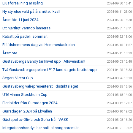
Ljusförsäljning är igång
2024-09-30 16:41
Ny styrelse vald på årsmötet ikväll
2024-06-11 21:06
Årsmöte 11 juni 2024
2024-06-06 15:38
Ett hjärtligt Värmdö lanseras
2024-05-31 18:11
Rabatt på padel i sommar!
2024-05-22 18:06
Fritidshemmens dag vid Hemmestaskolan
2024-05-15 11:57
Årsmöte
2024-05-11 10:13
Gustavsbergs Bandy tar klivet upp i Allsvenskan!
2024-05-03 12:48
Två Gustavsbergsspelare i P17-landslagets bruttotrupp
2024-04-25 15:33
Seger i Victor Cup
2024-03-26 10:13
Gustavsberg välrepresenterat i distriktslaget
2024-03-25 16:56
U16 vinner Stockholm Cup
2024-03-18 14:00
Fler bilder från Gurradagen 2024
2024-03-12 17:07
Gurradagen 2024 på Ekvallen
2024-03-10 19:02
Gästspel av Olivia och Sofia från VASK
2024-03-08 16:26
Integrationsbandyn har haft säsongspremiär
2024-01-21 13:02