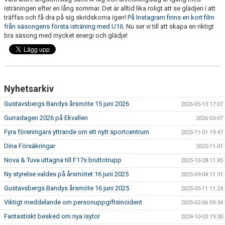
ISTIDER
isträningen efter en lång sommar. Det är alltid lika roligt att se glädjen i att
träffas och få dra på sig skridskorna igen!
På Instagram finns en kort film
från säsongens första isträning med U16
. Nu ser vi till att skapa en riktigt
BILDGALLERI
bra säsong med mycket energi och glädje!
KONTAKT
MEDLEM
Nyhetsarkiv
NYTT ISCENTRUM
Gustavsbergs Bandys årsmöte 15 juni 2026
2026-05-13 17:07
Gurradagen 2026 på Ekvallen
2026-03-07
Fyra föreningars yttrande om ett nytt sportcentrum
2025-11-01 19:47
Dina Försäkringar
2025-11-01
Nova & Tuva uttagna till F17s bruttotrupp
2025-10-28 11:45
Ny styrelse valdes på årsmötet 16 juni 2025
2025-09-04 11:31
Gustavsbergs Bandys årsmöte 16 juni 2025
2025-05-11 11:24
Viktigt meddelande om personuppgiftsincident
2025-02-06 09:34
Fantastiskt besked om nya isytor
2024-10-03 19:30