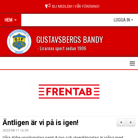
BLI MEDLEM I VÅR FÖRENING!
HEM
LOGGA IN
GUSTAVSBERGS BANDY
- Lirarnas sport sedan 1906
HEM
NYHETER
FÖRENINGEN
LEDARSIDA
Äntligen är vi på is igen!
<
>
PROFILKLÄDER
2023-08-17 16:09
Våra äldre ungdomslag samt A-lag och utvecklingslag är igång med