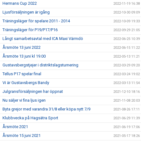
Hermans Cup 2022
2022-11-19 16:38
Ljusförsäljningen är igång
2022-10-30 09:09
Träningsläger för spelare 2011 - 2014
2022-10-09 19:33
Träningsläger för P19/P17/P16
2022-09-29 21:05
Långt samarbetsavtal med ICA Maxi Värmdö
2022-06-25 10:39
Årsmöte 13 juni 2022
2022-06-15 11:22
Årsmöte 13 juni kl 19.00
2022-05-13 11:21
Gustavsbergstjejer i distriktslagsturnering
2022-03-29 09:20
Tellus P17 spelar final
2022-03-24 19:02
Vi är Gustavsbergs Bandy
2022-03-13 11:54
Julgransförsäljningen har öppnat
2021-12-10 18:16
Nu säljer vi fina ljus igen
2021-11-08 20:03
Byta grejor med varandra 31/8 eller köpa nytt 7/9
2021-08-26 17:11
Klubbvecka på Hagsätra Sport
2021-06-29 11:39
Årsmöte 2021
2021-06-19 17:06
Årsmöte 15 juni 2021
2021-05-17 18:26