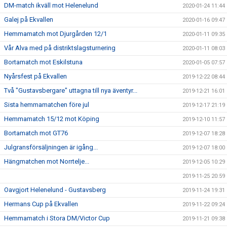
DM-match ikväll mot Helenelund
2020-01-24 11:44
Galej på Ekvallen
2020-01-16 09:47
Hemmamatch mot Djurgården 12/1
2020-01-11 09:35
Vår Alva med på distriktslagsturnering
2020-01-11 08:03
Bortamatch mot Eskilstuna
2020-01-05 07:57
Nyårsfest på Ekvallen
2019-12-22 08:44
Två "Gustavsbergare" uttagna till nya äventyr...
2019-12-21 16:01
Sista hemmamatchen före jul
2019-12-17 21:19
Hemmamatch 15/12 mot Köping
2019-12-10 11:57
Bortamatch mot GT76
2019-12-07 18:28
Julgransförsäljningen är igång...
2019-12-07 18:00
Hängmatchen mot Norrtelje...
2019-12-05 10:29
2019-11-25 20:59
Oavgjort Helenelund - Gustavsberg
2019-11-24 19:31
Hermans Cup på Ekvallen
2019-11-22 09:24
Hemmamatch i Stora DM/Victor Cup
2019-11-21 09:38