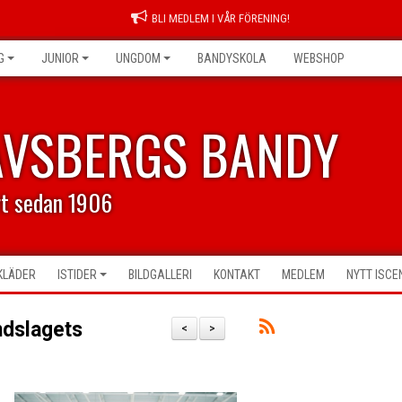
BLI MEDLEM I VÅR FÖRENING!
G
JUNIOR
UNGDOM
BANDYSKOLA
WEBSHOP
AVSBERGS BANDY
rt sedan 1906
KLÄDER
ISTIDER
BILDGALLERI
KONTAKT
MEDLEM
NYTT ISC
ndslagets
<
>