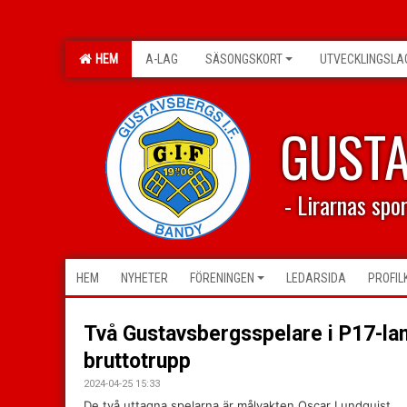
HEM
A-LAG
SÄSONGSKORT
UTVECKLINGSLA
GUST
- Lirarnas spo
HEM
NYHETER
FÖRENINGEN
LEDARSIDA
PROFIL
Två Gustavsbergsspelare i P17-la
bruttotrupp
2024-04-25 15:33
De två uttagna spelarna är målvakten Oscar Lundquist