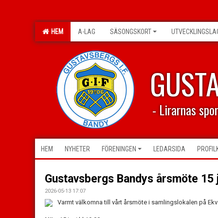
HEM
A-LAG
SÄSONGSKORT
UTVECKLINGSLA
GUST
- Lirarnas spo
HEM
NYHETER
FÖRENINGEN
LEDARSIDA
PROFIL
Gustavsbergs Bandys årsmöte 15 
2026-05-13 17:07
Varmt välkomna till vårt årsmöte i samlingslokalen på Ekv