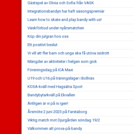
Gästspel av Olivia och Sofia från VASK
Integrationsbandyn har haft säsongspremiär
Learn how to skate and play bandy with us!
Väskförbud under nyårsmatchen
Köp din julgran hos oss
Ett positivt beslut
Vi vill att fler barn och unga ska få utöva isidrott
Mängder av aktiviteter i helgen som gick
Föreningsdag på ICA Maxi
U19 och U16 på träningsläger i Bollnäs
KOSA-kväll med Hagsätra Sport
Bandybytarkväll på Ekvallen
Äntligen är vi på is igen!
Årsmöte 2 juni 2023 på Farstaborg
Viktig match mot Djurgården söndag 19/2
Välkommen att prova-på-bandy