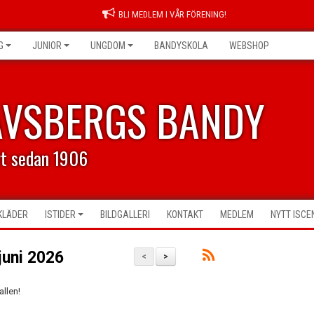
BLI MEDLEM I VÅR FÖRENING!
G
JUNIOR
UNGDOM
BANDYSKOLA
WEBSHOP
AVSBERGS BANDY
rt sedan 1906
KLÄDER
ISTIDER
BILDGALLERI
KONTAKT
MEDLEM
NYTT ISC
juni 2026
<
>
allen!