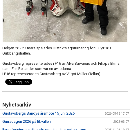
Helgen 26 - 27 mars spelades Distriktslagsturnering för F16/P16 i
Gubbängshallen.
Gustavsberg representerades i F16 av Alva Barvaeus och Filippa Ekman
samt Elin Bellander som var en av ledarna.
I P16 representerades Gustavsberg av Vilgot Müller (Tellus).
Nyhetsarkiv
Gustavsbergs Bandys årsmöte 15 juni 2026
2026-05-13 17:07
Gurradagen 2026 på Ekvallen
2026-03-07
Fyra föreningars yttrande om ett nytt sportcentrum
2025-11-01 19:47