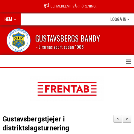
BLI MEDLEM I VÅR FÖRENING!
HEM
LOGGA IN
GUSTAVSBERGS BANDY
- Lirarnas sport sedan 1906
HEM
NYHETER
FÖRENINGEN
LEDARSIDA
Gustavsbergstjejer i
<
>
PROFILKLÄDER
distriktslagsturnering