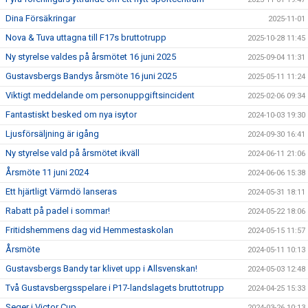
Dina Försäkringar
2025-11-01
Nova & Tuva uttagna till F17s bruttotrupp
2025-10-28 11:45
Ny styrelse valdes på årsmötet 16 juni 2025
2025-09-04 11:31
Gustavsbergs Bandys årsmöte 16 juni 2025
2025-05-11 11:24
Viktigt meddelande om personuppgiftsincident
2025-02-06 09:34
Fantastiskt besked om nya isytor
2024-10-03 19:30
Ljusförsäljning är igång
2024-09-30 16:41
Ny styrelse vald på årsmötet ikväll
2024-06-11 21:06
Årsmöte 11 juni 2024
2024-06-06 15:38
Ett hjärtligt Värmdö lanseras
2024-05-31 18:11
Rabatt på padel i sommar!
2024-05-22 18:06
Fritidshemmens dag vid Hemmestaskolan
2024-05-15 11:57
Årsmöte
2024-05-11 10:13
Gustavsbergs Bandy tar klivet upp i Allsvenskan!
2024-05-03 12:48
Två Gustavsbergsspelare i P17-landslagets bruttotrupp
2024-04-25 15:33
Seger i Victor Cup
2024-03-26 10:13