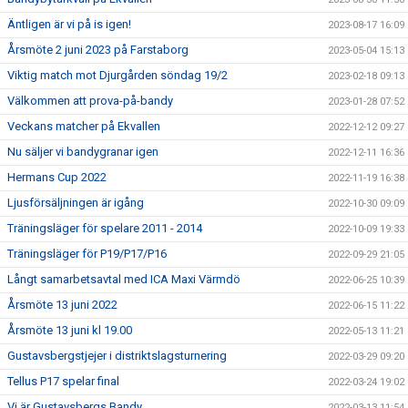
Äntligen är vi på is igen!
2023-08-17 16:09
Årsmöte 2 juni 2023 på Farstaborg
2023-05-04 15:13
Viktig match mot Djurgården söndag 19/2
2023-02-18 09:13
Välkommen att prova-på-bandy
2023-01-28 07:52
Veckans matcher på Ekvallen
2022-12-12 09:27
Nu säljer vi bandygranar igen
2022-12-11 16:36
Hermans Cup 2022
2022-11-19 16:38
Ljusförsäljningen är igång
2022-10-30 09:09
Träningsläger för spelare 2011 - 2014
2022-10-09 19:33
Träningsläger för P19/P17/P16
2022-09-29 21:05
Långt samarbetsavtal med ICA Maxi Värmdö
2022-06-25 10:39
Årsmöte 13 juni 2022
2022-06-15 11:22
Årsmöte 13 juni kl 19.00
2022-05-13 11:21
Gustavsbergstjejer i distriktslagsturnering
2022-03-29 09:20
Tellus P17 spelar final
2022-03-24 19:02
Vi är Gustavsbergs Bandy
2022-03-13 11:54