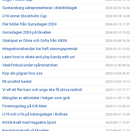
Gustavsberg välrepresenterat i distriktslaget
2024-03-25 16:56
U16 vinner Stockholm Cup
2024-03-18 14:00
Fler bilder från Gurradagen 2024
2024-03-12 17:07
Gurradagen 2024 på Ekvallen
2024-03-10 19:02
Gästspel av Olivia och Sofia från VASK
2024-03-08 16:26
Integrationsbandyn har haft säsongspremiär
2024-01-21 13:02
Learn how to skate and play bandy with us!
2024-01-12 09:53
Väskförbud under nyårsmatchen
2023-12-30 09:26
Köp din julgran hos oss
2023-12-04 20:31
Ett positivt beslut
2023-12-02 10:12
Vi vill att fler barn och unga ska få utöva isidrott
2023-11-27 17:17
Mängder av aktiviteter i helgen som gick
2023-11-20 11:30
Föreningsdag på ICA Maxi
2023-11-16 09:22
U19 och U16 på träningsläger i Bollnäs
2023-09-27 15:39
KOSA-kväll med Hagsätra Sport
2023-09-11 14:21
Bandybytarkväll på Ekvallen
2023-08-30 11:50