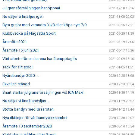
Julgransförsäljningen har öppnat
2021-12-10 18:16
Nu säljer vi fina ljus igen
2021-11-08 20:03
Byta grejor med varandra 31/8 eller köpa nytt 7/9
2021-08-26 17:11
Klubbvecka på Hagsätra Sport
2021-06-29 11:39
Årsmöte 2021
2021-06-19 17:06
Årsmöte 15 juni 2021
2021-05-17 18:26
Vårt arbete för en isarena har återupptagits
2021-02-09 15:16
Tack för allt stöd!
2021-01-05 11:51
Nyårsbandyn 2020 ....
2020-12-25 13:08
Ekvallen stängd
2020-12-23 08:54
Snart startar julgransförsäljningen vid ICA Maxi
2020-11-30 14:19
Nu säljer vi fina bandyljus....
2020-11-29 20:57
Stötta bandyn med Gräsroten
2020-11-12 12:44
Nya riktlinjer för vår bandyverksamhet
2020-10-30 10:07
Årsmöte 10 september 2020
2020-08-14 13:54
Klubbdagar på Hagsätra Sport
2020-06-20 21:55