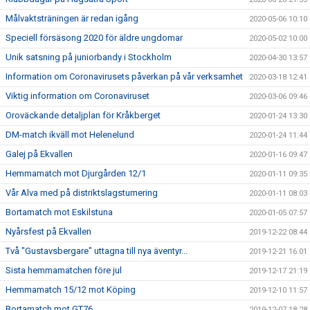
Målvaktsträningen är redan igång
2020-05-06 10:10
Speciell försäsong 2020 för äldre ungdomar
2020-05-02 10:00
Unik satsning på juniorbandy i Stockholm
2020-04-30 13:57
Information om Coronavirusets påverkan på vår verksamhet
2020-03-18 12:41
Viktig information om Coronaviruset
2020-03-06 09:46
Oroväckande detaljplan för Kråkberget
2020-01-24 13:30
DM-match ikväll mot Helenelund
2020-01-24 11:44
Galej på Ekvallen
2020-01-16 09:47
Hemmamatch mot Djurgården 12/1
2020-01-11 09:35
Vår Alva med på distriktslagsturnering
2020-01-11 08:03
Bortamatch mot Eskilstuna
2020-01-05 07:57
Nyårsfest på Ekvallen
2019-12-22 08:44
Två "Gustavsbergare" uttagna till nya äventyr...
2019-12-21 16:01
Sista hemmamatchen före jul
2019-12-17 21:19
Hemmamatch 15/12 mot Köping
2019-12-10 11:57
Bortamatch mot GT76
2019-12-07 18:28