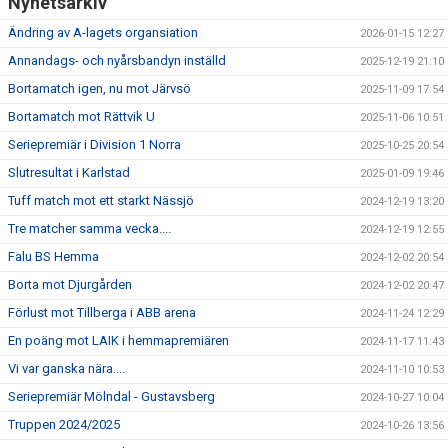
Nyhetsarkiv
Ändring av A-lagets organsiation
2026-01-15 12:27
Annandags- och nyårsbandyn inställd
2025-12-19 21:10
Bortamatch igen, nu mot Järvsö
2025-11-09 17:54
Bortamatch mot Rättvik U
2025-11-06 10:51
Seriepremiär i Division 1 Norra
2025-10-25 20:54
Slutresultat i Karlstad
2025-01-09 19:46
Tuff match mot ett starkt Nässjö
2024-12-19 13:20
Tre matcher samma vecka....
2024-12-19 12:55
Falu BS Hemma
2024-12-02 20:54
Borta mot Djurgården
2024-12-02 20:47
Förlust mot Tillberga i ABB arena
2024-11-24 12:29
En poäng mot LAIK i hemmapremiären
2024-11-17 11:43
Vi var ganska nära....
2024-11-10 10:53
Seriepremiär Mölndal - Gustavsberg
2024-10-27 10:04
Truppen 2024/2025
2024-10-26 13:56