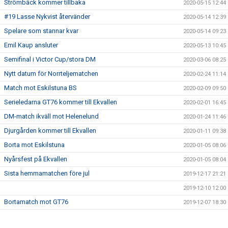
Strömbäck kommer tillbaka
2020-05-15 12:44
#19 Lasse Nykvist återvänder
2020-05-14 12:39
Spelare som stannar kvar
2020-05-14 09:23
Emil Kaup ansluter
2020-05-13 10:45
Semifinal i Victor Cup/stora DM
2020-03-06 08:25
Nytt datum för Norrteljematchen
2020-02-24 11:14
Match mot Eskilstuna BS
2020-02-09 09:50
Serieledarna GT76 kommer till Ekvallen
2020-02-01 16:45
DM-match ikväll mot Helenelund
2020-01-24 11:46
Djurgården kommer till Ekvallen
2020-01-11 09:38
Borta mot Eskilstuna
2020-01-05 08:06
Nyårsfest på Ekvallen
2020-01-05 08:04
Sista hemmamatchen före jul
2019-12-17 21:21
2019-12-10 12:00
Bortamatch mot GT76
2019-12-07 18:30
Hängmatchen mot Norrtelje...
2019-12-05 10:27