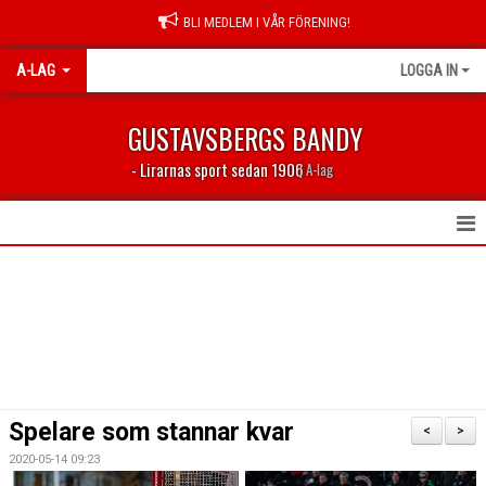
BLI MEDLEM I VÅR FÖRENING!
A-LAG
LOGGA IN
GUSTAVSBERGS BANDY
- Lirarnas sport sedan 1906
| A-lag
HEM
NYHETER
KALENDER
TABELL 2023/2024
Spelare som stannar kvar
<
>
MATCHER
2020-05-14 09:23