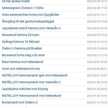
Så här spelas kvalet
2022-02-28 18:19
Seriesegrare i Division 1 Östra
2022-02-28 17:02
Sista seriematchen borta mot Djurgården
2022-02-27 13:11
Återgång till det gamla kvalupplägget
2022-02-23 19:40
Uppskjuten match hemma mot Västerås U
2022-02-23 09:56
Mosserud hemma 20 mars
2022-02-18 19:22
Spånga hemma 16 februari
2022-02-16 10:16
Örebro U hemma på Ekvallen
2022-02-13 08:45
Mosserud borta idag och vinst
2022-02-12 12:10
Retur hemma mot Helenelund
2022-02-07 20:40
Vinst mot Helenelund borta
2022-02-06 08:57
INSTÄLLD!!! hemmamatch igen mot Helenelund
2022-02-01 14:07
INSTÄLLD!!! Hemmamatch mot Västerås U
2022-01-28 16:54
Uppskjutna matchen mot Köping
2022-01-24 08:55
INSTÄLLD!!! Hemmamatch mot Helenelund
2022-01-22 19:41
Bortamatch mot Örebro U
2022-01-15 19:35