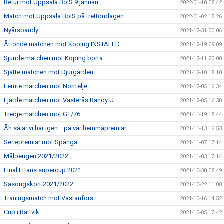
Retur mot Uppsala BoIS 9 januari
2022-01-10 08:42
Match mot Uppsala BoIS på trettondagen
2022-01-02 15:26
Nyårsbandy
2021-12-31 00:06
Åttonde matchen mot Köping INSTÄLLD
2021-12-19 09:09
Sjunde matchen mot Köping borta
2021-12-11 20:00
Sjätte matchen mot Djurgården
2021-12-10 18:10
Femte matchen mot Norrtelje
2021-12-05 16:34
Fjärde matchen mot Västerås Bandy U
2021-12-05 16:30
Tredje matchen mot GT/76
2021-11-19 18:44
Åh så är vi här igen....på vår hemmapremiär
2021-11-13 16:53
Seriepremiär mot Spånga
2021-11-07 17:14
Målpengen 2021/2022
2021-11-03 12:14
Final Ettans supercup 2021
2021-10-30 08:49
Säsongskort 2021/2022
2021-10-22 11:08
Träningsmatch mot Västanfors
2021-10-16 14:52
Cup i Rättvik
2021-10-05 12:42