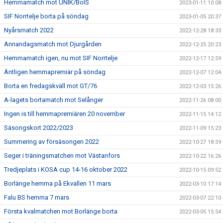
Hemmamatch mot UNIK/BoIS
2023-01-11 10:08
SIF Norrtelje borta på söndag
2023-01-05 20:37
Nyårsmatch 2022
2022-12-28 18:33
Annandagsmatch mot Djurgården
2022-12-25 20:23
Hemmamatch igen, nu mot SIF Norrtelje
2022-12-17 12:59
Äntligen hemmapremiär på söndag
2022-12-07 12:04
Borta en fredagskväll mot GT/76
2022-12-03 15:26
A-lagets bortamatch mot Selånger
2022-11-26 08:00
Ingen is till hemmapremiären 20 november
2022-11-15 14:12
Säsongskort 2022/2023
2022-11-09 15:23
Summering av försäsongen 2022
2022-10-27 18:59
Seger i träningsmatchen mot Västanfors
2022-10-22 16:26
Tredjeplats i KOSA cup 14-16 oktober 2022
2022-10-15 09:52
Borlänge hemma på Ekvallen 11 mars
2022-03-10 17:14
Falu BS hemma 7 mars
2022-03-07 22:10
Första kvalmatchen mot Borlänge borta
2022-03-05 15:54