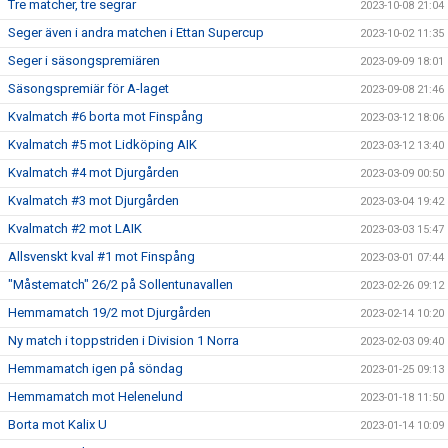
Tre matcher, tre segrar
2023-10-08 21:04
Seger även i andra matchen i Ettan Supercup
2023-10-02 11:35
Seger i säsongspremiären
2023-09-09 18:01
Säsongspremiär för A-laget
2023-09-08 21:46
Kvalmatch #6 borta mot Finspång
2023-03-12 18:06
Kvalmatch #5 mot Lidköping AIK
2023-03-12 13:40
Kvalmatch #4 mot Djurgården
2023-03-09 00:50
Kvalmatch #3 mot Djurgården
2023-03-04 19:42
Kvalmatch #2 mot LAIK
2023-03-03 15:47
Allsvenskt kval #1 mot Finspång
2023-03-01 07:44
"Måstematch" 26/2 på Sollentunavallen
2023-02-26 09:12
Hemmamatch 19/2 mot Djurgården
2023-02-14 10:20
Ny match i toppstriden i Division 1 Norra
2023-02-03 09:40
Hemmamatch igen på söndag
2023-01-25 09:13
Hemmamatch mot Helenelund
2023-01-18 11:50
Borta mot Kalix U
2023-01-14 10:09