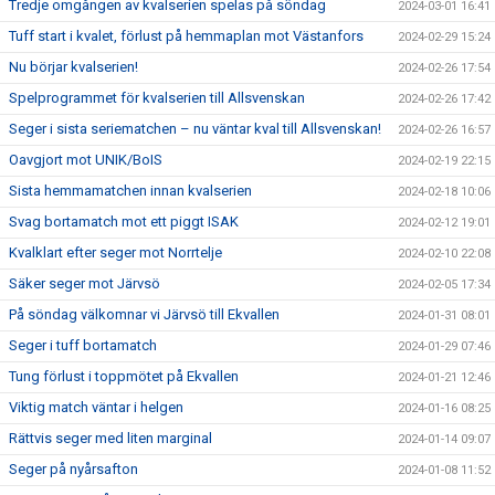
Tredje omgången av kvalserien spelas på söndag
2024-03-01 16:41
Tuff start i kvalet, förlust på hemmaplan mot Västanfors
2024-02-29 15:24
Nu börjar kvalserien!
2024-02-26 17:54
Spelprogrammet för kvalserien till Allsvenskan
2024-02-26 17:42
Seger i sista seriematchen – nu väntar kval till Allsvenskan!
2024-02-26 16:57
Oavgjort mot UNIK/BoIS
2024-02-19 22:15
Sista hemmamatchen innan kvalserien
2024-02-18 10:06
Svag bortamatch mot ett piggt ISAK
2024-02-12 19:01
Kvalklart efter seger mot Norrtelje
2024-02-10 22:08
Säker seger mot Järvsö
2024-02-05 17:34
På söndag välkomnar vi Järvsö till Ekvallen
2024-01-31 08:01
Seger i tuff bortamatch
2024-01-29 07:46
Tung förlust i toppmötet på Ekvallen
2024-01-21 12:46
Viktig match väntar i helgen
2024-01-16 08:25
Rättvis seger med liten marginal
2024-01-14 09:07
Seger på nyårsafton
2024-01-08 11:52