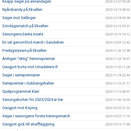
Knapp seger på annandagen
2023-12-27 09:28
Nyårsbandy på Ekvallen
2023-12-19 08:52
Seger mot Selånger
2023-12-18 09:58
Söndagsmatch på Ekvallen
2023-12-15 09:31
Säsongens bästa insats
2023-12-10 10:12
En väl genomförd match i Sandviken
2023-12-04 12:42
Fredagsrysare på Ekvallen
2023-11-26 12:38
Äntligen "riktig" hemmapremiär
2023-11-23 18:07
Oavgjort borta mot Umedalens IF
2023-11-20 11:28
Seger i seriepremiären
2023-11-18 22:44
Seriepremiär i Gubbängshallen
2023-11-16 21:17
Spelprogrammet klart
2023-11-15 08:01
Säsongskorten för 2023/2024 är här
2023-11-06 16:05
Oavgjort mot Köping
2023-10-29 21:22
Seger i säsongens första träningsmatch
2023-10-23 17:16
Oavgjort gick till straffläggning
2023-10-15 17:48