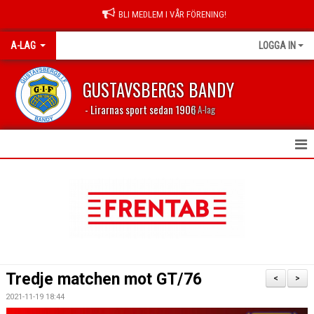
BLI MEDLEM I VÅR FÖRENING!
A-LAG
LOGGA IN
GUSTAVSBERGS BANDY
- Lirarnas sport sedan 1906
| A-lag
HEM
NYHETER
KALENDER
TABELL 2023/2024
Tredje matchen mot GT/76
<
>
MATCHER
2021-11-19 18:44