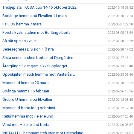
Tredjeplats i KOSA cup 14-16 oktober 2022
2022-10-15 09:52
Borlänge hemma på Ekvallen 11 mars
2022-03-10 17:14
Falu BS hemma 7 mars
2022-03-07 22:10
Första kvalmatchen mot Borlänge borta
2022-03-05 15:54
Så här spelas kvalet
2022-02-28 18:19
Seriesegrare i Division 1 Östra
2022-02-28 17:02
Sista seriematchen borta mot Djurgården
2022-02-27 13:11
Återgång till det gamla kvalupplägget
2022-02-23 19:40
Uppskjuten match hemma mot Västerås U
2022-02-23 09:56
Mosserud hemma 20 mars
2022-02-18 19:22
Spånga hemma 16 februari
2022-02-16 10:16
Örebro U hemma på Ekvallen
2022-02-13 08:45
Mosserud borta idag och vinst
2022-02-12 12:10
Retur hemma mot Helenelund
2022-02-07 20:40
Vinst mot Helenelund borta
2022-02-06 08:57
INSTÄLLD!!! hemmamatch igen mot Helenelund
2022-02-01 14:07