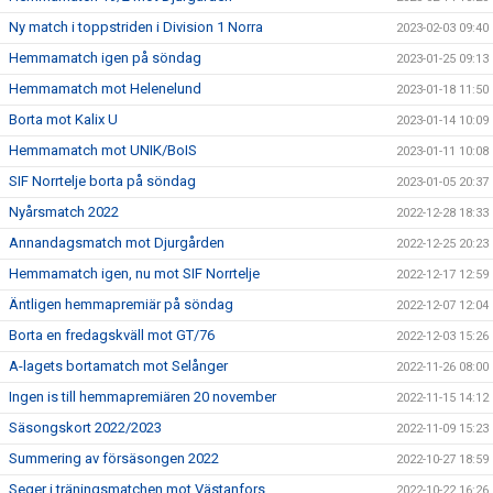
Ny match i toppstriden i Division 1 Norra
2023-02-03 09:40
Hemmamatch igen på söndag
2023-01-25 09:13
Hemmamatch mot Helenelund
2023-01-18 11:50
Borta mot Kalix U
2023-01-14 10:09
Hemmamatch mot UNIK/BoIS
2023-01-11 10:08
SIF Norrtelje borta på söndag
2023-01-05 20:37
Nyårsmatch 2022
2022-12-28 18:33
Annandagsmatch mot Djurgården
2022-12-25 20:23
Hemmamatch igen, nu mot SIF Norrtelje
2022-12-17 12:59
Äntligen hemmapremiär på söndag
2022-12-07 12:04
Borta en fredagskväll mot GT/76
2022-12-03 15:26
A-lagets bortamatch mot Selånger
2022-11-26 08:00
Ingen is till hemmapremiären 20 november
2022-11-15 14:12
Säsongskort 2022/2023
2022-11-09 15:23
Summering av försäsongen 2022
2022-10-27 18:59
Seger i träningsmatchen mot Västanfors
2022-10-22 16:26