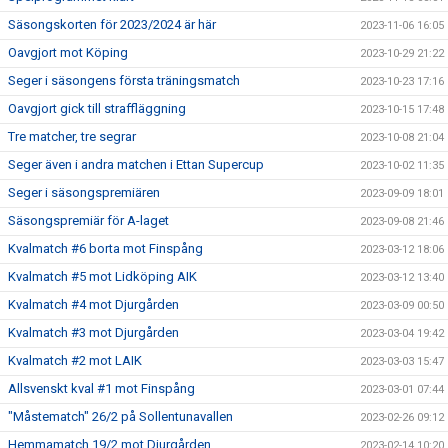
Säsongskorten för 2023/2024 är här
2023-11-06 16:05
Oavgjort mot Köping
2023-10-29 21:22
Seger i säsongens första träningsmatch
2023-10-23 17:16
Oavgjort gick till straffläggning
2023-10-15 17:48
Tre matcher, tre segrar
2023-10-08 21:04
Seger även i andra matchen i Ettan Supercup
2023-10-02 11:35
Seger i säsongspremiären
2023-09-09 18:01
Säsongspremiär för A-laget
2023-09-08 21:46
Kvalmatch #6 borta mot Finspång
2023-03-12 18:06
Kvalmatch #5 mot Lidköping AIK
2023-03-12 13:40
Kvalmatch #4 mot Djurgården
2023-03-09 00:50
Kvalmatch #3 mot Djurgården
2023-03-04 19:42
Kvalmatch #2 mot LAIK
2023-03-03 15:47
Allsvenskt kval #1 mot Finspång
2023-03-01 07:44
"Måstematch" 26/2 på Sollentunavallen
2023-02-26 09:12
Hemmamatch 19/2 mot Djurgården
2023-02-14 10:20