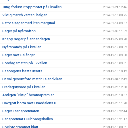
Tung förlust i toppmötet på Ekvallen
2024-01-21 12:46
Viktig match väntar i helgen
2024-01-16 08:25
Rättvis seger med liten marginal
2024-01-14 09:07
Seger på nyårsafton
2024-01-08 11:52
Knapp seger på annandagen
2023-12-27 09:28
Nyårsbandy på Ekvallen
2023-12-19 08:52
Seger mot Selånger
2023-12-18 09:58
Söndagsmatch på Ekvallen
2023-12-15 09:31
Säsongens bästa insats
2023-12-10 10:12
En väl genomförd match i Sandviken
2023-12-04 12:42
Fredagsrysare på Ekvallen
2023-11-26 12:38
Äntligen "riktig" hemmapremiär
2023-11-23 18:07
Oavgjort borta mot Umedalens IF
2023-11-20 11:28
Seger i seriepremiären
2023-11-18 22:44
Seriepremiär i Gubbängshallen
2023-11-16 21:17
Spelprogrammet klart
2023-11-15 08:01