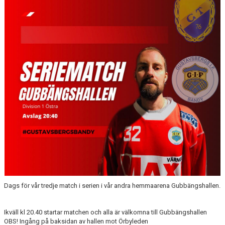
TRUPPEN
BILDGALLERI
KONTAKT
Dags för vår tredje match i serien i vår andra hemmaarena Gubbängshallen.
Ikväll kl 20.40 startar matchen och alla är välkomna till Gubbängshallen
OBS! Ingång på baksidan av hallen mot Örbyleden