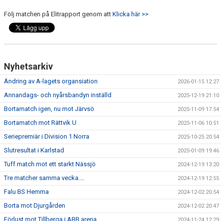
Följ matchen på Elitrapport genom att
Klicka här >>
Nyhetsarkiv
Ändring av A-lagets organsiation
2026-01-15 12:27
Annandags- och nyårsbandyn inställd
2025-12-19 21:10
Bortamatch igen, nu mot Järvsö
2025-11-09 17:54
Bortamatch mot Rättvik U
2025-11-06 10:51
Seriepremiär i Division 1 Norra
2025-10-25 20:54
Slutresultat i Karlstad
2025-01-09 19:46
Tuff match mot ett starkt Nässjö
2024-12-19 13:20
Tre matcher samma vecka....
2024-12-19 12:55
Falu BS Hemma
2024-12-02 20:54
Borta mot Djurgården
2024-12-02 20:47
Förlust mot Tillberga i ABB arena
2024-11-24 12:29