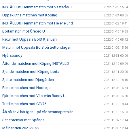
INSTÄLLD!!! Hemmamatch mot Västerås U
2022-01-28 16:54
Uppskjutna matchen mot Köping
2022-01-24 08:55
INSTÄLLD!!! Hemmamatch mot Helenelund
2022-01-22 19:41
Bortamatch mot Örebro U
2022-01-15 19:35
Retur mot Uppsala BoIS 9 januari
2022-01-10 08:42
Match mot Uppsala BoIS på trettondagen
2022-01-02 15:26
Nyårsbandy
2021-12-31 00:06
Åttonde matchen mot Köping INSTÄLLD
2021-12-19 09:09
Sjunde matchen mot Köping borta
2021-12-11 20:00
Sjätte matchen mot Djurgården
2021-12-10 18:10
Femte matchen mot Norrtelje
2021-12-05 16:34
Fjärde matchen mot Västerås Bandy U
2021-12-05 16:30
Tredje matchen mot GT/76
2021-11-19 18:44
Åh så är vi här igen....på vår hemmapremiär
2021-11-13 16:53
Seriepremiär mot Spånga
2021-11-07 17:14
Målpengen 2021/2022
2021-11-03 12:14