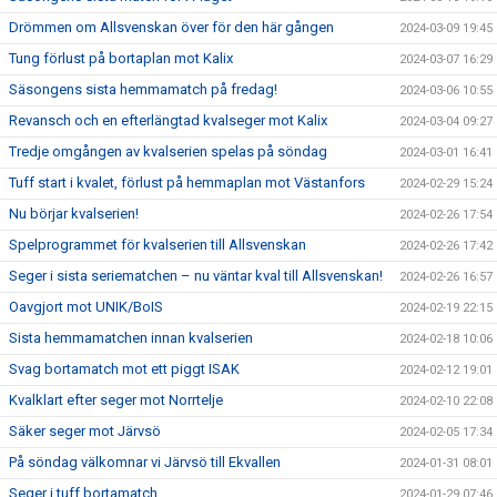
Drömmen om Allsvenskan över för den här gången
2024-03-09 19:45
Tung förlust på bortaplan mot Kalix
2024-03-07 16:29
Säsongens sista hemmamatch på fredag!
2024-03-06 10:55
Revansch och en efterlängtad kvalseger mot Kalix
2024-03-04 09:27
Tredje omgången av kvalserien spelas på söndag
2024-03-01 16:41
Tuff start i kvalet, förlust på hemmaplan mot Västanfors
2024-02-29 15:24
Nu börjar kvalserien!
2024-02-26 17:54
Spelprogrammet för kvalserien till Allsvenskan
2024-02-26 17:42
Seger i sista seriematchen – nu väntar kval till Allsvenskan!
2024-02-26 16:57
Oavgjort mot UNIK/BoIS
2024-02-19 22:15
Sista hemmamatchen innan kvalserien
2024-02-18 10:06
Svag bortamatch mot ett piggt ISAK
2024-02-12 19:01
Kvalklart efter seger mot Norrtelje
2024-02-10 22:08
Säker seger mot Järvsö
2024-02-05 17:34
På söndag välkomnar vi Järvsö till Ekvallen
2024-01-31 08:01
Seger i tuff bortamatch
2024-01-29 07:46