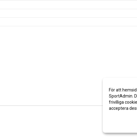
För att hemsid
SportAdmin. De
frivilliga cooki
acceptera des
Anpassa dina 