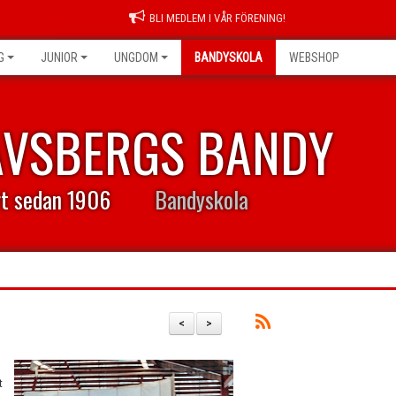
BLI MEDLEM I VÅR FÖRENING!
G
JUNIOR
UNGDOM
BANDYSKOLA
WEBSHOP
AVSBERGS BANDY
rt sedan 1906
Bandyskola
<
>
t