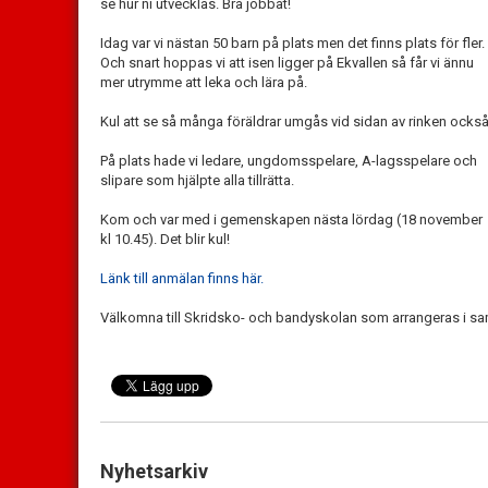
se hur ni utvecklas. Bra jobbat!
Idag var vi nästan 50 barn på plats men det finns plats för fler.
Och snart hoppas vi att isen ligger på Ekvallen så får vi ännu
mer utrymme att leka och lära på.
Kul att se så många föräldrar umgås vid sidan av rinken också
På plats hade vi ledare, ungdomsspelare, A-lagsspelare och
slipare som hjälpte alla tillrätta.
Kom och var med i gemenskapen nästa lördag (18 november
kl 10.45). Det blir kul!
Länk till anmälan finns här.
Välkomna till Skridsko- och bandyskolan som arrangeras i s
Nyhetsarkiv