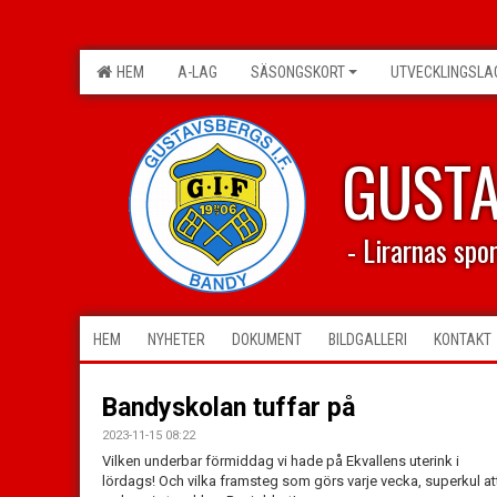
HEM
A-LAG
SÄSONGSKORT
UTVECKLINGSLA
GUST
- Lirarnas spo
HEM
NYHETER
DOKUMENT
BILDGALLERI
KONTAKT
Bandyskolan tuffar på
2023-11-15 08:22
Vilken underbar förmiddag vi hade på Ekvallens uterink i
lördags! Och vilka framsteg som görs varje vecka, superkul at