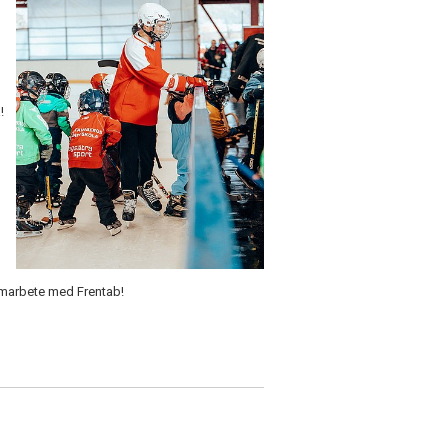
!
amarbete med Frentab!