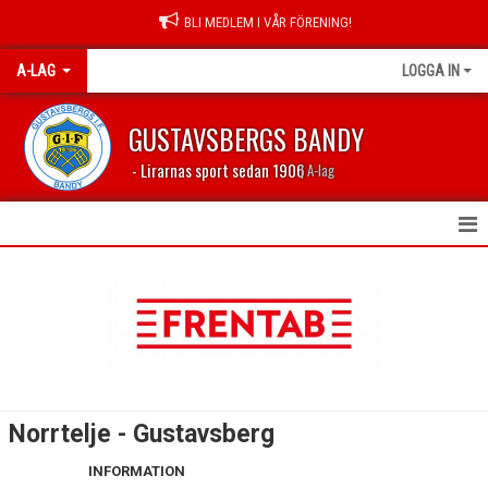
BLI MEDLEM I VÅR FÖRENING!
A-LAG
LOGGA IN
GUSTAVSBERGS BANDY
- Lirarnas sport sedan 1906
| A-lag
HEM
NYHETER
KALENDER
TABELL 2023/2024
Norrtelje - Gustavsberg
MATCHER
INFORMATION