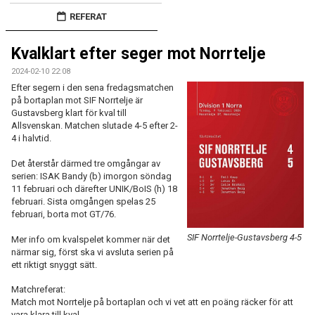
TRUPPEN
REFERAT
BILDGALLERI
Kvalklart efter seger mot Norrtelje
KONTAKT
2024-02-10 22:08
Efter segern i den sena fredagsmatchen
på bortaplan mot SIF Norrtelje är
Gustavsberg klart för kval till
Allsvenskan. Matchen slutade 4-5 efter 2-
4 i halvtid.
Det återstår därmed tre omgångar av
serien: ISAK Bandy (b) imorgon söndag
11 februari och därefter UNIK/BoIS (h) 18
februari. Sista omgången spelas 25
februari, borta mot GT/76.
SIF Norrtelje-Gustavsberg 4-5
Mer info om kvalspelet kommer när det
närmar sig, först ska vi avsluta serien på
ett riktigt snyggt sätt.
Matchreferat:
Match mot Norrtelje på bortaplan och vi vet att en poäng räcker för att
vara klara till kval.