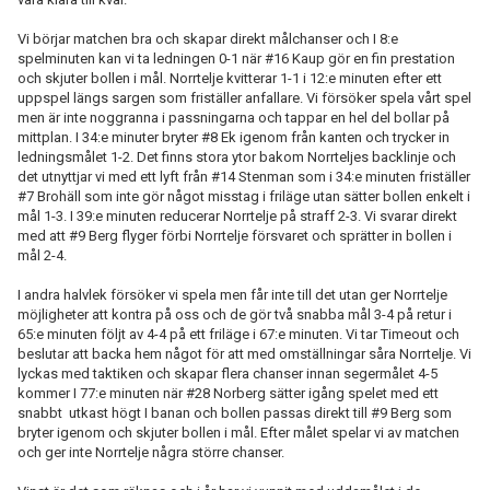
Vi börjar matchen bra och skapar direkt målchanser och I 8:e
spelminuten kan vi ta ledningen 0-1 när #16 Kaup gör en fin prestation
och skjuter bollen i mål. Norrtelje kvitterar 1-1 i 12:e minuten efter ett
uppspel längs sargen som friställer anfallare. Vi försöker spela vårt spel
men är inte noggranna i passningarna och tappar en hel del bollar på
mittplan. I 34:e minuter bryter #8 Ek igenom från kanten och trycker in
ledningsmålet 1-2. Det finns stora ytor bakom Norrteljes backlinje och
det utnyttjar vi med ett lyft från #14 Stenman som i 34:e minuten friställer
#7 Brohäll som inte gör något misstag i friläge utan sätter bollen enkelt i
mål 1-3. I 39:e minuten reducerar Norrtelje på straff 2-3. Vi svarar direkt
med att #9 Berg flyger förbi Norrtelje försvaret och sprätter in bollen i
mål 2-4.
I andra halvlek försöker vi spela men får inte till det utan ger Norrtelje
möjligheter att kontra på oss och de gör två snabba mål 3-4 på retur i
65:e minuten följt av 4-4 på ett friläge i 67:e minuten. Vi tar Timeout och
beslutar att backa hem något för att med omställningar såra Norrtelje. Vi
lyckas med taktiken och skapar flera chanser innan segermålet 4-5
kommer I 77:e minuten när #28 Norberg sätter igång spelet med ett
snabbt utkast högt I banan och bollen passas direkt till #9 Berg som
bryter igenom och skjuter bollen i mål. Efter målet spelar vi av matchen
och ger inte Norrtelje några större chanser.