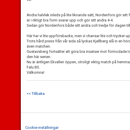
Andra halvlek inleds på lite liknande sätt, Nordenfors gör s
är i riktigt bra form svarar upp och gör sitt andra 4-4.
Sedan gör Nordenfors både sitt andra och tredje för dagen till
Här har vi lite uppförsbacke, men vi chansar lite och trycker upp
Trots hård press från vår sida så lyckas Kjellberg slå in en hö
även matchen.
Gustavsberg fortsätter att göra bra insatser mot förmodade topp
den här serien.
Nu är äntligen Ekvallen öppen, otroligt viktig match på hemma
Falu BS.
Välkomna!
<< Tillbaka
Cookie-inställningar