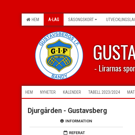
HEM
A-LAG
SÄSONGSKORT
UTVECKLINGSLA
GUST
- Lirarnas spo
HEM
NYHETER
KALENDER
TABELL 2023/2024
MAT
Djurgården - Gustavsberg
INFORMATION
REFERAT