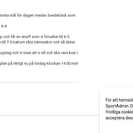
itt första mål för dagen medan Svedebäck som
 6-4.
 och får en straff som vi förvaltar till 6-5.
ra till 7-5 bakom våra nätmaskor och så slutar
lag och vi visar att vi vill och ska vara kvar i
plan på riktigt nu på lördag klockan 14.00 mot
För att hemsid
SportAdmin. De
frivilliga cooki
acceptera des
Anpassa dina 