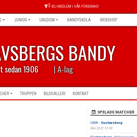
BLI MEDLEM I VÅR FÖRENING!
G
JUNIOR
UNGDOM
BANDYSKOLA
WEBSHOP
AVSBERGS BANDY
rt sedan 1906
| A-lag
CHER
TRUPPEN
BILDGALLERI
KONTAKT
SPELADE MATCHER
UNIK -
Gustavsberg
Sön 22/2 13:30