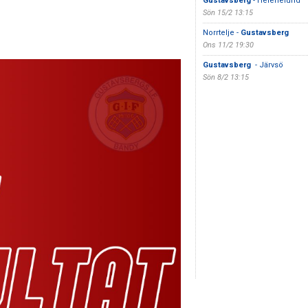
Gustavsberg
- Helenelund
Sön 15/2 13:15
Norrtelje -
Gustavsberg
Ons 11/2 19:30
Gustavsberg
- Järvsö
Sön 8/2 13:15