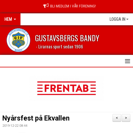
BLI MEDLEM I VÅR FÖRENING!
HEM
LOGGA IN
GUSTAVSBERGS BANDY
- Lirarnas sport sedan 1906
HEM
NYHETER
FÖRENINGEN
LEDARSIDA
Nyårsfest på Ekvallen
<
>
PROFILKLÄDER
2019-12-22 08:44