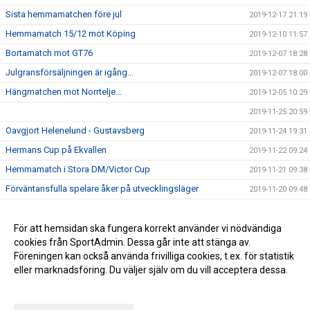
Sista hemmamatchen före jul
2019-12-17 21:19
Hemmamatch 15/12 mot Köping
2019-12-10 11:57
Bortamatch mot GT76
2019-12-07 18:28
Julgransförsäljningen är igång...
2019-12-07 18:00
Hängmatchen mot Norrtelje...
2019-12-05 10:29
2019-11-25 20:59
Oavgjort Helenelund - Gustavsberg
2019-11-24 19:31
Hermans Cup på Ekvallen
2019-11-22 09:24
Hemmamatch i Stora DM/Victor Cup
2019-11-21 09:38
Förväntansfulla spelare åker på utvecklingsläger
2019-11-20 09:48
Höstlovsaktivitet
2019-10-28 20:05
Ledar- och föräldraföreläsning 10/11
För att hemsidan ska fungera korrekt använder vi nödvändiga
2019-10-21 14:11
cookies från SportAdmin. Dessa går inte att stänga av.
Årsmöte 11 juni 2019
2019-09-12 08:08
Föreningen kan också använda frivilliga cookies, t.ex. för statistik
eller marknadsföring. Du väljer själv om du vill acceptera dessa.
Anpassa dina val
Cookie-inställningar
Gå till Webbversion