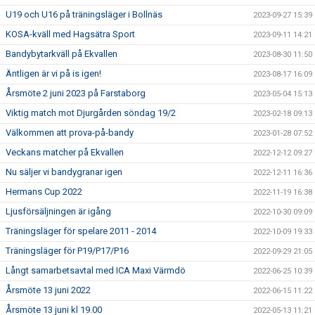
U19 och U16 på träningsläger i Bollnäs
2023-09-27 15:39
KOSA-kväll med Hagsätra Sport
2023-09-11 14:21
Bandybytarkväll på Ekvallen
2023-08-30 11:50
Äntligen är vi på is igen!
2023-08-17 16:09
Årsmöte 2 juni 2023 på Farstaborg
2023-05-04 15:13
Viktig match mot Djurgården söndag 19/2
2023-02-18 09:13
Välkommen att prova-på-bandy
2023-01-28 07:52
Veckans matcher på Ekvallen
2022-12-12 09:27
Nu säljer vi bandygranar igen
2022-12-11 16:36
Hermans Cup 2022
2022-11-19 16:38
Ljusförsäljningen är igång
2022-10-30 09:09
Träningsläger för spelare 2011 - 2014
2022-10-09 19:33
Träningsläger för P19/P17/P16
2022-09-29 21:05
Långt samarbetsavtal med ICA Maxi Värmdö
2022-06-25 10:39
Årsmöte 13 juni 2022
2022-06-15 11:22
Årsmöte 13 juni kl 19.00
2022-05-13 11:21