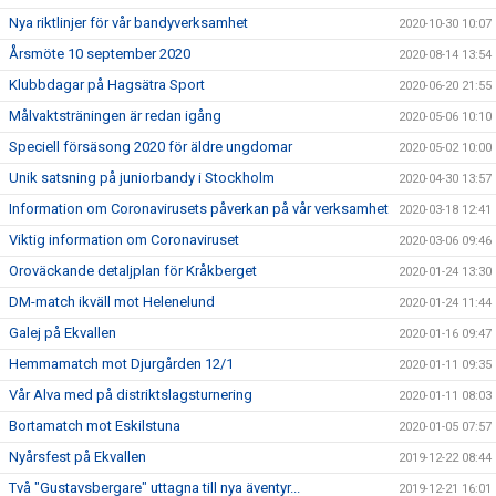
Nya riktlinjer för vår bandyverksamhet
2020-10-30 10:07
Årsmöte 10 september 2020
2020-08-14 13:54
Klubbdagar på Hagsätra Sport
2020-06-20 21:55
Målvaktsträningen är redan igång
2020-05-06 10:10
Speciell försäsong 2020 för äldre ungdomar
2020-05-02 10:00
Unik satsning på juniorbandy i Stockholm
2020-04-30 13:57
Information om Coronavirusets påverkan på vår verksamhet
2020-03-18 12:41
Viktig information om Coronaviruset
2020-03-06 09:46
Oroväckande detaljplan för Kråkberget
2020-01-24 13:30
DM-match ikväll mot Helenelund
2020-01-24 11:44
Galej på Ekvallen
2020-01-16 09:47
Hemmamatch mot Djurgården 12/1
2020-01-11 09:35
Vår Alva med på distriktslagsturnering
2020-01-11 08:03
Bortamatch mot Eskilstuna
2020-01-05 07:57
Nyårsfest på Ekvallen
2019-12-22 08:44
Två "Gustavsbergare" uttagna till nya äventyr...
2019-12-21 16:01