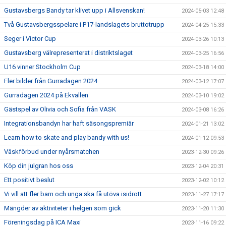
Gustavsbergs Bandy tar klivet upp i Allsvenskan!
2024-05-03 12:48
Två Gustavsbergsspelare i P17-landslagets bruttotrupp
2024-04-25 15:33
Seger i Victor Cup
2024-03-26 10:13
Gustavsberg välrepresenterat i distriktslaget
2024-03-25 16:56
U16 vinner Stockholm Cup
2024-03-18 14:00
Fler bilder från Gurradagen 2024
2024-03-12 17:07
Gurradagen 2024 på Ekvallen
2024-03-10 19:02
Gästspel av Olivia och Sofia från VASK
2024-03-08 16:26
Integrationsbandyn har haft säsongspremiär
2024-01-21 13:02
Learn how to skate and play bandy with us!
2024-01-12 09:53
Väskförbud under nyårsmatchen
2023-12-30 09:26
Köp din julgran hos oss
2023-12-04 20:31
Ett positivt beslut
2023-12-02 10:12
Vi vill att fler barn och unga ska få utöva isidrott
2023-11-27 17:17
Mängder av aktiviteter i helgen som gick
2023-11-20 11:30
Föreningsdag på ICA Maxi
2023-11-16 09:22