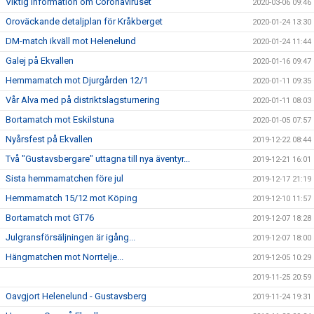
Viktig information om Coronaviruset
2020-03-06 09:46
Oroväckande detaljplan för Kråkberget
2020-01-24 13:30
DM-match ikväll mot Helenelund
2020-01-24 11:44
Galej på Ekvallen
2020-01-16 09:47
Hemmamatch mot Djurgården 12/1
2020-01-11 09:35
Vår Alva med på distriktslagsturnering
2020-01-11 08:03
Bortamatch mot Eskilstuna
2020-01-05 07:57
Nyårsfest på Ekvallen
2019-12-22 08:44
Två "Gustavsbergare" uttagna till nya äventyr...
2019-12-21 16:01
Sista hemmamatchen före jul
2019-12-17 21:19
Hemmamatch 15/12 mot Köping
2019-12-10 11:57
Bortamatch mot GT76
2019-12-07 18:28
Julgransförsäljningen är igång...
2019-12-07 18:00
Hängmatchen mot Norrtelje...
2019-12-05 10:29
2019-11-25 20:59
Oavgjort Helenelund - Gustavsberg
2019-11-24 19:31