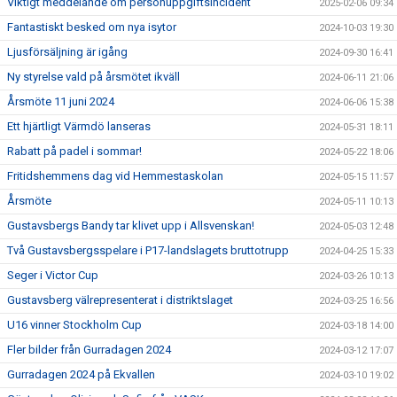
Viktigt meddelande om personuppgiftsincident
2025-02-06 09:34
Fantastiskt besked om nya isytor
2024-10-03 19:30
Ljusförsäljning är igång
2024-09-30 16:41
Ny styrelse vald på årsmötet ikväll
2024-06-11 21:06
Årsmöte 11 juni 2024
2024-06-06 15:38
Ett hjärtligt Värmdö lanseras
2024-05-31 18:11
Rabatt på padel i sommar!
2024-05-22 18:06
Fritidshemmens dag vid Hemmestaskolan
2024-05-15 11:57
Årsmöte
2024-05-11 10:13
Gustavsbergs Bandy tar klivet upp i Allsvenskan!
2024-05-03 12:48
Två Gustavsbergsspelare i P17-landslagets bruttotrupp
2024-04-25 15:33
Seger i Victor Cup
2024-03-26 10:13
Gustavsberg välrepresenterat i distriktslaget
2024-03-25 16:56
U16 vinner Stockholm Cup
2024-03-18 14:00
Fler bilder från Gurradagen 2024
2024-03-12 17:07
Gurradagen 2024 på Ekvallen
2024-03-10 19:02