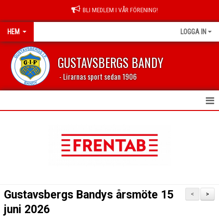
BLI MEDLEM I VÅR FÖRENING!
HEM
LOGGA IN
GUSTAVSBERGS BANDY
- Lirarnas sport sedan 1906
HEM
NYHETER
FÖRENINGEN
LEDARSIDA
Gustavsbergs Bandys årsmöte 15
<
>
PROFILKLÄDER
juni 2026