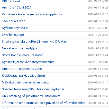
Årsmöte 2021
2021-06-19 17:06
Årsmöte 15 juni 2021
2021-05-17 18:26
Vårt arbete för en isarena har återupptagits
2021-02-09 15:16
Tack för allt stöd!
2021-01-05 11:51
Nyårsbandyn 2020 ....
2020-12-25 13:08
Ekvallen stängd
2020-12-23 08:54
Snart startar julgransförsäljningen vid ICA Maxi
2020-11-30 14:19
Nu säljer vi fina bandyljus....
2020-11-29 20:57
Stötta bandyn med Gräsroten
2020-11-12 12:44
Nya riktlinjer för vår bandyverksamhet
2020-10-30 10:07
Årsmöte 10 september 2020
2020-08-14 13:54
Klubbdagar på Hagsätra Sport
2020-06-20 21:55
Målvaktsträningen är redan igång
2020-05-06 10:10
Speciell försäsong 2020 för äldre ungdomar
2020-05-02 10:00
Unik satsning på juniorbandy i Stockholm
2020-04-30 13:57
Information om Coronavirusets påverkan på vår verksamhet
2020-03-18 12:41