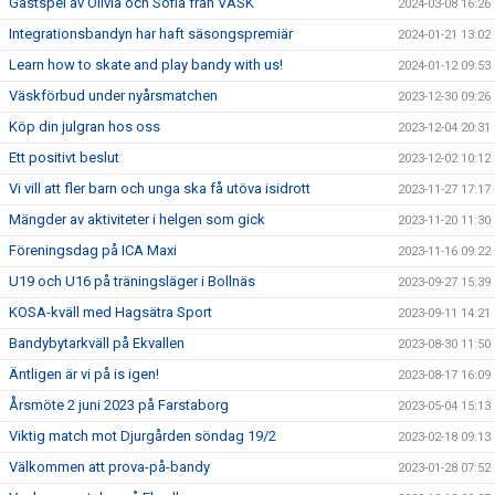
Gästspel av Olivia och Sofia från VASK
2024-03-08 16:26
Integrationsbandyn har haft säsongspremiär
2024-01-21 13:02
Learn how to skate and play bandy with us!
2024-01-12 09:53
Väskförbud under nyårsmatchen
2023-12-30 09:26
Köp din julgran hos oss
2023-12-04 20:31
Ett positivt beslut
2023-12-02 10:12
Vi vill att fler barn och unga ska få utöva isidrott
2023-11-27 17:17
Mängder av aktiviteter i helgen som gick
2023-11-20 11:30
Föreningsdag på ICA Maxi
2023-11-16 09:22
U19 och U16 på träningsläger i Bollnäs
2023-09-27 15:39
KOSA-kväll med Hagsätra Sport
2023-09-11 14:21
Bandybytarkväll på Ekvallen
2023-08-30 11:50
Äntligen är vi på is igen!
2023-08-17 16:09
Årsmöte 2 juni 2023 på Farstaborg
2023-05-04 15:13
Viktig match mot Djurgården söndag 19/2
2023-02-18 09:13
Välkommen att prova-på-bandy
2023-01-28 07:52