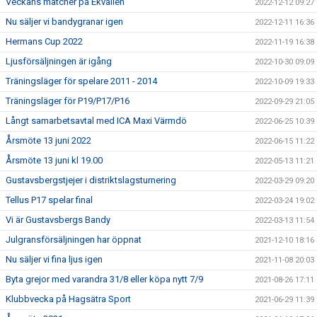
Veckans matcher på Ekvallen
2022-12-12 09:27
Nu säljer vi bandygranar igen
2022-12-11 16:36
Hermans Cup 2022
2022-11-19 16:38
Ljusförsäljningen är igång
2022-10-30 09:09
Träningsläger för spelare 2011 - 2014
2022-10-09 19:33
Träningsläger för P19/P17/P16
2022-09-29 21:05
Långt samarbetsavtal med ICA Maxi Värmdö
2022-06-25 10:39
Årsmöte 13 juni 2022
2022-06-15 11:22
Årsmöte 13 juni kl 19.00
2022-05-13 11:21
Gustavsbergstjejer i distriktslagsturnering
2022-03-29 09:20
Tellus P17 spelar final
2022-03-24 19:02
Vi är Gustavsbergs Bandy
2022-03-13 11:54
Julgransförsäljningen har öppnat
2021-12-10 18:16
Nu säljer vi fina ljus igen
2021-11-08 20:03
Byta grejor med varandra 31/8 eller köpa nytt 7/9
2021-08-26 17:11
Klubbvecka på Hagsätra Sport
2021-06-29 11:39