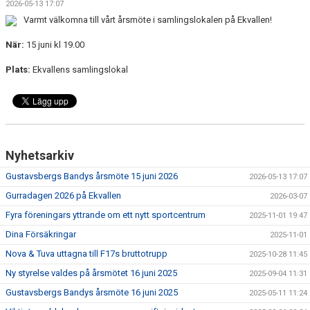
2026-05-13 17:07
ISTIDER
Varmt välkomna till vårt årsmöte i samlingslokalen på Ekvallen!
BILDGALLERI
När:
15 juni kl 19.00
Plats:
Ekvallens samlingslokal
KONTAKT
MEDLEM
NYTT ISCENTRUM
Nyhetsarkiv
Gustavsbergs Bandys årsmöte 15 juni 2026
2026-05-13 17:07
Gurradagen 2026 på Ekvallen
2026-03-07
Fyra föreningars yttrande om ett nytt sportcentrum
2025-11-01 19:47
Dina Försäkringar
2025-11-01
Nova & Tuva uttagna till F17s bruttotrupp
2025-10-28 11:45
Ny styrelse valdes på årsmötet 16 juni 2025
2025-09-04 11:31
Gustavsbergs Bandys årsmöte 16 juni 2025
2025-05-11 11:24