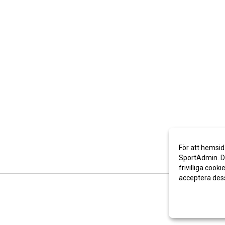
För att hemsid
SportAdmin. De
frivilliga cooki
acceptera des
Anpassa dina 