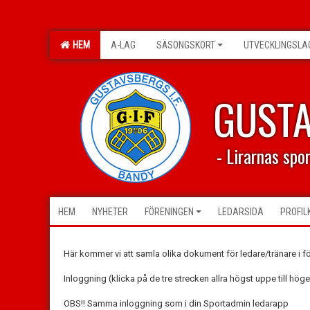
HEM
A-LAG
SÄSONGSKORT
UTVECKLINGSLA
GUST
- Lirarnas spo
HEM
NYHETER
FÖRENINGEN
LEDARSIDA
PROFIL
Här kommer vi att samla olika dokument för ledare/tränare i f
Inloggning (klicka på de tre strecken allra högst uppe till hö
OBS!! Samma inloggning som i din Sportadmin ledarapp