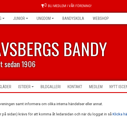
BLI MEDLEM I VÅR FÖRENING!
G
JUNIOR
UNGDOM
BANDYSKOLA
WEBSHOP
AVSBERGS BANDY
rt sedan 1906
KLÄDER
ISTIDER
BILDGALLERI
KONTAKT
MEDLEM
NYTT ISC
öreningen samt informera om olika interna händelser eller annat.
ger på sidan) krävs för att komma åt ledarsidan och när du loggat in så
Klicka hä