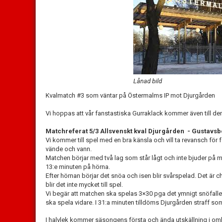
Lånad bild
Kvalmatch #3 som väntar på Östermalms IP mot Djurgården
Vi hoppas att vår fanstastiska Gurraklack kommer även till d
Matchreferat 5/3 Allsvenskt kval Djurgården - Gustavsbe
Vi kommer till spel med en bra känsla och vill ta revansch för
vände och vann.
Matchen börjar med två lag som står lågt och inte bjuder på m
13:e minuten på hörna.
Efter hörnan börjar det snöa och isen blir svårspelad. Det är ch
blir det inte mycket till spel.
Vi begär att matchen ska spelas 3×30 pga det ymnigt snöfall
ska spela vidare. I 31:a minuten tilldöms Djurgården straff som
I halvlek kommer säsongens första och ända utskällning i om