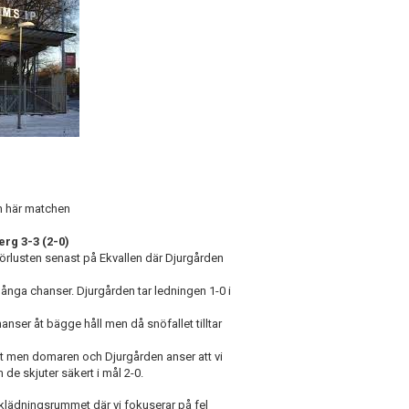
en här matchen
rg 3-3 (2-0)
 förlusten senast på Ekvallen där Djurgården
ånga chanser. Djurgården tar ledningen 1-0 i
anser åt bägge håll men då snöfallet tilltar
et men domaren och Djurgården anser att vi
 de skjuter säkert i mål 2-0.
klädningsrummet där vi fokuserar på fel