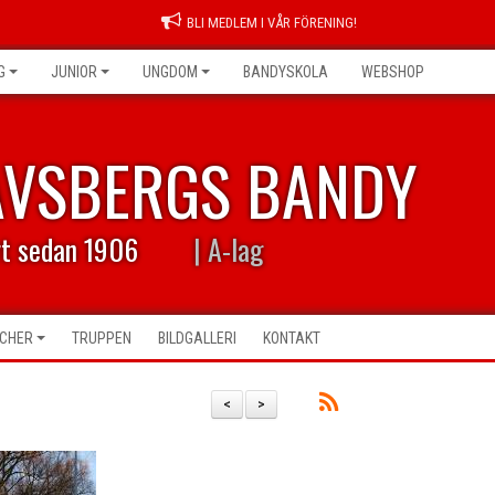
BLI MEDLEM I VÅR FÖRENING!
G
JUNIOR
UNGDOM
BANDYSKOLA
WEBSHOP
AVSBERGS BANDY
rt sedan 1906
| A-lag
CHER
TRUPPEN
BILDGALLERI
KONTAKT
<
>