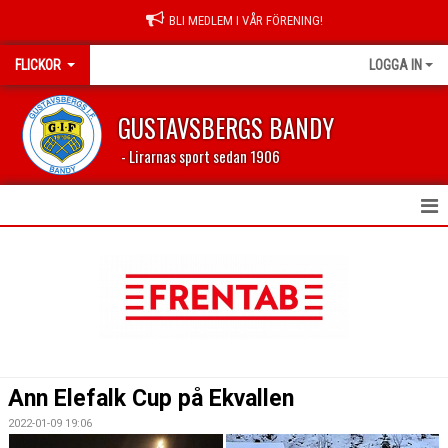
BLI MEDLEM I VÅR FÖRENING!
FLICKOR
LOGGA IN
GUSTAVSBERGS BANDY
- Lirarnas sport sedan 1906
HEM
NYHETER
KALENDER
MATCHER
Ann Elefalk Cup på Ekvallen
BILDGALLERI
2022-01-09 19:06