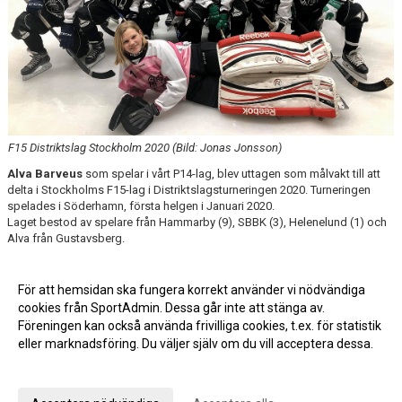
F15 Distriktslag Stockholm 2020 (Bild: Jonas Jonsson)
Alva Barveus
som spelar i vårt P14-lag, blev uttagen som målvakt till att
delta i Stockholms F15-lag i Distriktslagsturneringen 2020. Turneringen
spelades i Söderhamn, första helgen i Januari 2020.
Laget bestod av spelare från Hammarby (9), SBBK (3), Helenelund (1) och
Alva från Gustavsberg.
För att hemsidan ska fungera korrekt använder vi nödvändiga
cookies från SportAdmin. Dessa går inte att stänga av.
Fler nyheter >>
Föreningen kan också använda frivilliga cookies, t.ex. för statistik
eller marknadsföring. Du väljer själv om du vill acceptera dessa.
Anpassa dina val
Cookie-inställningar
Gå till Webbversion