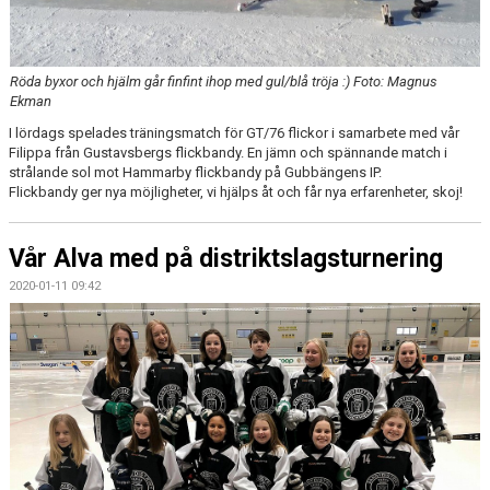
Röda byxor och hjälm går finfint ihop med gul/blå tröja :) Foto: Magnus
Ekman
I lördags spelades träningsmatch för GT/76 flickor i samarbete med vår
Filippa från Gustavsbergs flickbandy. En jämn och spännande match i
strålande sol mot Hammarby flickbandy på Gubbängens IP.
Flickbandy ger nya möjligheter, vi hjälps åt och får nya erfarenheter, skoj!
Vår Alva med på distriktslagsturnering
2020-01-11 09:42