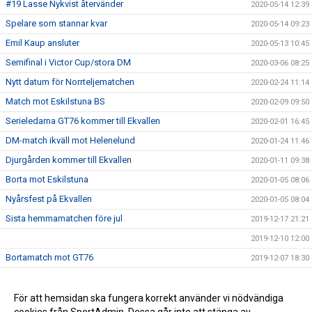
#19 Lasse Nykvist återvänder
2020-05-14 12:39
Spelare som stannar kvar
2020-05-14 09:23
Emil Kaup ansluter
2020-05-13 10:45
Semifinal i Victor Cup/stora DM
2020-03-06 08:25
Nytt datum för Norrteljematchen
2020-02-24 11:14
Match mot Eskilstuna BS
2020-02-09 09:50
Serieledarna GT76 kommer till Ekvallen
2020-02-01 16:45
DM-match ikväll mot Helenelund
2020-01-24 11:46
Djurgården kommer till Ekvallen
2020-01-11 09:38
Borta mot Eskilstuna
2020-01-05 08:06
Nyårsfest på Ekvallen
2020-01-05 08:04
Sista hemmamatchen före jul
2019-12-17 21:21
2019-12-10 12:00
Bortamatch mot GT76
2019-12-07 18:30
Hängmatchen mot Norrtelje...
2019-12-05 10:27
Match Gustavsberg - Västerås Bandy
För att hemsidan ska fungera korrekt använder vi nödvändiga
2019-11-25 20:57