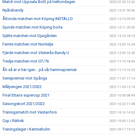
Match mot Uppsala BoIS på trettondagen
2022-01-02 15:26
Nyårsbandy
2021-12-31 00:06
Åttonde matchen mot Köping INSTÄLLD
2021-12-19 09:09
Sjunde matchen mot Köping borta
2021-12-11 20:00
Sjätte matchen mot Djurgården
2021-12-10 18:10
Femte matchen mot Norrtelje
2021-12-05 16:34
Fjärde matchen mot Västerås Bandy U
2021-12-05 16:30
Tredje matchen mot GT/76
2021-11-19 18:44
Åh så är vi här igen....på vår hemmapremiär
2021-11-13 16:53
Seriepremiär mot Spånga
2021-11-07 17:14
Målpengen 2021/2022
2021-11-03 12:14
Final Ettans supercup 2021
2021-10-30 08:49
Säsongskort 2021/2022
2021-10-22 11:08
Träningsmatch mot Västanfors
2021-10-16 14:52
Cup i Rättvik
2021-10-05 12:42
Träningsläger i Katrineholm
2021-09-17 19:13