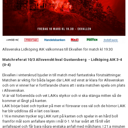
Allsvenska Lidköping AIK välkomnas till Ekvallen för match kl 19.30
Matchreferat 10/3 Allsvenskt kval Gustavsberg - Lidköping AIK 3-4
(0-4)
Ekvallen i vinterskrud bjuder in till match med fantastiska förutsättningar.
Matchen är viktig för båda lagen där LAIK vid vinst är klara för Allsvenskan
och om vi vinner har vi fortfarande chans att i sista matchen spela om plats
i Allsvenskan.
Vi är väl förberedda och vet LAIKs styrkor och vi ska stänga mitten så de
kommer ut långt på kanten.
LAIK börjar bäst och trycker på men vi försvarar oss väl och de hörnor LAIK
har blir uddlösa då vi lärt oss läxan.
I 16:e minuten trycker sig LAIK runt på kanten och spelar in en hård boll
framför mål som anfallare styrin i mål 0-1. Vi har svårt att få till vårt
anfallsspel och får bara några enstaka anfall med målchans. I 21:a minuten