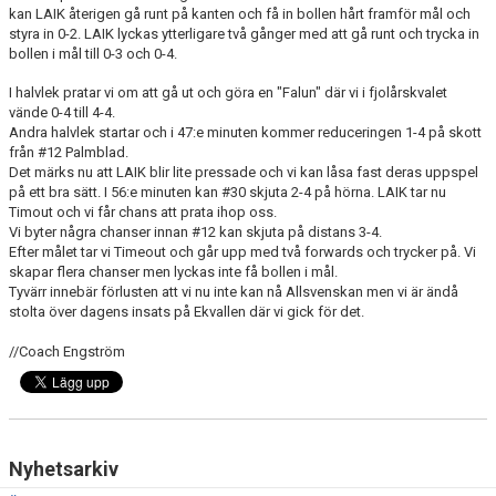
kan LAIK återigen gå runt på kanten och få in bollen hårt framför mål och
styra in 0-2. LAIK lyckas ytterligare två gånger med att gå runt och trycka in
bollen i mål till 0-3 och 0-4.
I halvlek pratar vi om att gå ut och göra en "Falun" där vi i fjolårskvalet
vände 0-4 till 4-4.
Andra halvlek startar och i 47:e minuten kommer reduceringen 1-4 på skott
från #12 Palmblad.
Det märks nu att LAIK blir lite pressade och vi kan låsa fast deras uppspel
på ett bra sätt. I 56:e minuten kan #30 skjuta 2-4 på hörna. LAIK tar nu
Timout och vi får chans att prata ihop oss.
Vi byter några chanser innan #12 kan skjuta på distans 3-4.
Efter målet tar vi Timeout och går upp med två forwards och trycker på. Vi
skapar flera chanser men lyckas inte få bollen i mål.
Tyvärr innebär förlusten att vi nu inte kan nå Allsvenskan men vi är ändå
stolta över dagens insats på Ekvallen där vi gick för det.
//Coach Engström
Nyhetsarkiv