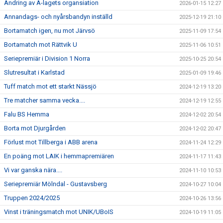
Ändring av A-lagets organsiation
2026-01-15 12:27
Annandags- och nyårsbandyn inställd
2025-12-19 21:10
Bortamatch igen, nu mot Järvsö
2025-11-09 17:54
Bortamatch mot Rättvik U
2025-11-06 10:51
Seriepremiär i Division 1 Norra
2025-10-25 20:54
Slutresultat i Karlstad
2025-01-09 19:46
Tuff match mot ett starkt Nässjö
2024-12-19 13:20
Tre matcher samma vecka....
2024-12-19 12:55
Falu BS Hemma
2024-12-02 20:54
Borta mot Djurgården
2024-12-02 20:47
Förlust mot Tillberga i ABB arena
2024-11-24 12:29
En poäng mot LAIK i hemmapremiären
2024-11-17 11:43
Vi var ganska nära....
2024-11-10 10:53
Seriepremiär Mölndal - Gustavsberg
2024-10-27 10:04
Truppen 2024/2025
2024-10-26 13:56
Vinst i träningsmatch mot UNIK/UBoIS
2024-10-19 11:05