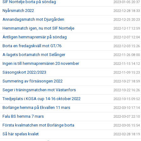
SIF Norrtelje borta på söndag
2023-01-05 20:37
Nyårsmatch 2022
2022-12-28 18:33
Annandagsmatch mot Djurgården
2022-12-25 20:23
Hemmamatch igen, nu mot SIF Norrtelje
2022-12-17 12:59
Äntligen hemmapremiär på söndag
2022-12-07 12:04
Borta en fredagskväll mot GT/76
2022-12-03 15:26
A-lagets bortamatch mot Selånger
2022-11-26 08:00
Ingen is till hemmapremiären 20 november
2022-11-15 14:12
Säsongskort 2022/2023
2022-11-09 15:23
Summering av försäsongen 2022
2022-10-27 18:59
Seger i träningsmatchen mot Västanfors
2022-10-22 16:26
Tredjeplats i KOSA cup 14-16 oktober 2022
2022-10-15 09:52
Borlänge hemma på Ekvallen 11 mars
2022-03-10 17:14
Falu BS hemma 7 mars
2022-03-07 22:10
Första kvalmatchen mot Borlänge borta
2022-03-05 15:54
Så här spelas kvalet
2022-02-28 18:19