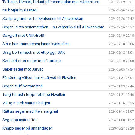
Tuff start i kvalet, förlust på hemmaplan mot Västanfors
2024-02-29 15:24
Nu börjar kvalserien!
2024-02-26 17:54
Spelprogrammet för kvalserien till Allsvenskan
2024-02-26 17:42
Seger i sista seriematchen – nu väntar kval till Allsvenskan!
2024-02-26 16:57
Oavgjort mot UNIK/BoIS
2024-02-19 22:15
Sista hemmamatchen innan kvalserien
2024-02-18 10:06
Svag bortamatch mot ett piggt ISAK
2024-02-12 19:01
Kvalklart efter seger mot Norrtelje
2024-02-10 22:08
Säker seger mot Järvsö
2024-02-05 17:34
På söndag välkomnar vi Järvsö till Ekvallen
2024-01-31 08:01
Seger i tuff bortamatch
2024-01-29 07:46
Tung förlust i toppmötet på Ekvallen
2024-01-21 12:46
Viktig match väntar i helgen
2024-01-16 08:25
Rättvis seger med liten marginal
2024-01-14 09:07
Seger på nyårsafton
2024-01-08 11:52
Knapp seger på annandagen
2023-12-27 09:28