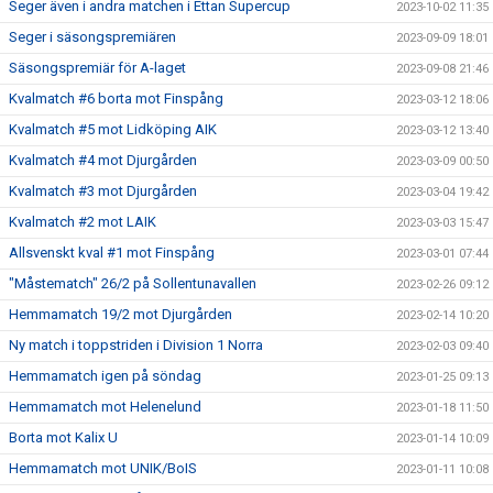
Seger även i andra matchen i Ettan Supercup
2023-10-02 11:35
Seger i säsongspremiären
2023-09-09 18:01
Säsongspremiär för A-laget
2023-09-08 21:46
Kvalmatch #6 borta mot Finspång
2023-03-12 18:06
Kvalmatch #5 mot Lidköping AIK
2023-03-12 13:40
Kvalmatch #4 mot Djurgården
2023-03-09 00:50
Kvalmatch #3 mot Djurgården
2023-03-04 19:42
Kvalmatch #2 mot LAIK
2023-03-03 15:47
Allsvenskt kval #1 mot Finspång
2023-03-01 07:44
"Måstematch" 26/2 på Sollentunavallen
2023-02-26 09:12
Hemmamatch 19/2 mot Djurgården
2023-02-14 10:20
Ny match i toppstriden i Division 1 Norra
2023-02-03 09:40
Hemmamatch igen på söndag
2023-01-25 09:13
Hemmamatch mot Helenelund
2023-01-18 11:50
Borta mot Kalix U
2023-01-14 10:09
Hemmamatch mot UNIK/BoIS
2023-01-11 10:08