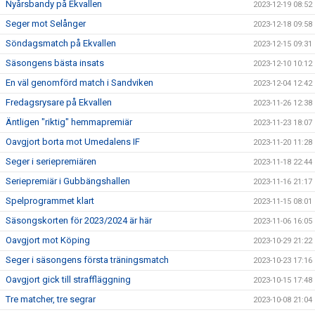
Nyårsbandy på Ekvallen
2023-12-19 08:52
Seger mot Selånger
2023-12-18 09:58
Söndagsmatch på Ekvallen
2023-12-15 09:31
Säsongens bästa insats
2023-12-10 10:12
En väl genomförd match i Sandviken
2023-12-04 12:42
Fredagsrysare på Ekvallen
2023-11-26 12:38
Äntligen "riktig" hemmapremiär
2023-11-23 18:07
Oavgjort borta mot Umedalens IF
2023-11-20 11:28
Seger i seriepremiären
2023-11-18 22:44
Seriepremiär i Gubbängshallen
2023-11-16 21:17
Spelprogrammet klart
2023-11-15 08:01
Säsongskorten för 2023/2024 är här
2023-11-06 16:05
Oavgjort mot Köping
2023-10-29 21:22
Seger i säsongens första träningsmatch
2023-10-23 17:16
Oavgjort gick till straffläggning
2023-10-15 17:48
Tre matcher, tre segrar
2023-10-08 21:04