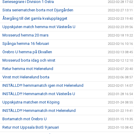
Seriesegrare i Division 1 Östra
2022-02-28 17:02
Sista seriematchen borta mot Djurgården
2022-02-27 13:11
Återgång till det gamla kvalupplägget
2022-02-23 19:40
Uppskjuten match hemma mot Västerås U
2022-02-23 09:56
Mosserud hemma 20 mars
2022-02-18 19:22
Spånga hemma 16 februari
2022-02-16 10:16
Örebro U hemma på Ekvallen
2022-02-13 08:45
Mosserud borta idag och vinst
2022-02-12 12:10
Retur hemma mot Helenelund
2022-02-07 20:40
Vinst mot Helenelund borta
2022-02-06 08:57
INSTÄLLD!!! hemmamatch igen mot Helenelund
2022-02-01 14:07
INSTÄLLD!!! Hemmamatch mot Västerås U
2022-01-28 16:54
Uppskjutna matchen mot Köping
2022-01-24 08:55
INSTÄLLD!!! Hemmamatch mot Helenelund
2022-01-22 19:41
Bortamatch mot Örebro U
2022-01-15 19:35
Retur mot Uppsala BoIS 9 januari
2022-01-10 08:42