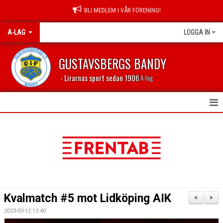
BLI MEDLEM I VÅR FÖRENING!
A-LAG
LOGGA IN
GUSTAVSBERGS BANDY
- Lirarnas sport sedan 1906
| A-lag
HEM
NYHETER
KALENDER
TABELL 2023/2024
Kvalmatch #5 mot Lidköping AIK
<
>
MATCHER
2023-03-12 13:40