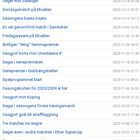
Seger mot Selånger
2023-12-18 09:58
Söndagsmatch på Ekvallen
2023-12-15 09:31
Säsongens bästa insats
2023-12-10 10:12
En väl genomförd match i Sandviken
2023-12-04 12:42
Fredagsrysare på Ekvallen
2023-11-26 12:38
Äntligen "riktig" hemmapremiär
2023-11-23 18:07
Oavgjort borta mot Umedalens IF
2023-11-20 11:28
Seger i seriepremiären
2023-11-18 22:44
Seriepremiär i Gubbängshallen
2023-11-16 21:17
Spelprogrammet klart
2023-11-15 08:01
Säsongskorten för 2023/2024 är här
2023-11-06 16:05
Oavgjort mot Köping
2023-10-29 21:22
Seger i säsongens första träningsmatch
2023-10-23 17:16
Oavgjort gick till straffläggning
2023-10-15 17:48
Tre matcher, tre segrar
2023-10-08 21:04
Seger även i andra matchen i Ettan Supercup
2023-10-02 11:35