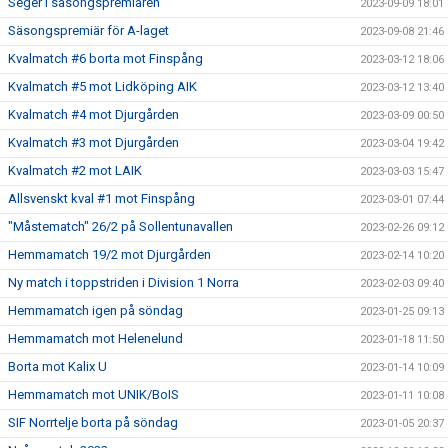
Seger i säsongspremiären
2023-09-09 18:01
Säsongspremiär för A-laget
2023-09-08 21:46
Kvalmatch #6 borta mot Finspång
2023-03-12 18:06
Kvalmatch #5 mot Lidköping AIK
2023-03-12 13:40
Kvalmatch #4 mot Djurgården
2023-03-09 00:50
Kvalmatch #3 mot Djurgården
2023-03-04 19:42
Kvalmatch #2 mot LAIK
2023-03-03 15:47
Allsvenskt kval #1 mot Finspång
2023-03-01 07:44
"Måstematch" 26/2 på Sollentunavallen
2023-02-26 09:12
Hemmamatch 19/2 mot Djurgården
2023-02-14 10:20
Ny match i toppstriden i Division 1 Norra
2023-02-03 09:40
Hemmamatch igen på söndag
2023-01-25 09:13
Hemmamatch mot Helenelund
2023-01-18 11:50
Borta mot Kalix U
2023-01-14 10:09
Hemmamatch mot UNIK/BoIS
2023-01-11 10:08
SIF Norrtelje borta på söndag
2023-01-05 20:37