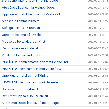
Sista seriematchen borta mot Djurgården
2022-02-27 13:11
Återgång till det gamla kvalupplägget
2022-02-23 19:40
Uppskjuten match hemma mot Västerås U
2022-02-23 09:56
Mosserud hemma 20 mars
2022-02-18 19:22
Spånga hemma 16 februari
2022-02-16 10:16
Örebro U hemma på Ekvallen
2022-02-13 08:45
Mosserud borta idag och vinst
2022-02-12 12:10
Retur hemma mot Helenelund
2022-02-07 20:40
Vinst mot Helenelund borta
2022-02-06 08:57
INSTÄLLD!!! hemmamatch igen mot Helenelund
2022-02-01 14:07
INSTÄLLD!!! Hemmamatch mot Västerås U
2022-01-28 16:54
Uppskjutna matchen mot Köping
2022-01-24 08:55
INSTÄLLD!!! Hemmamatch mot Helenelund
2022-01-22 19:41
Bortamatch mot Örebro U
2022-01-15 19:35
Retur mot Uppsala BoIS 9 januari
2022-01-10 08:42
Match mot Uppsala BoIS på trettondagen
2022-01-02 15:26