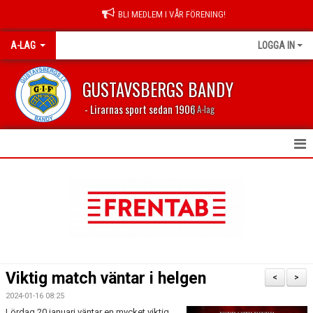
BLI MEDLEM I VÅR FÖRENING!
A-LAG
LOGGA IN
GUSTAVSBERGS BANDY
- Lirarnas sport sedan 1906
| A-lag
HEM
NYHETER
KALENDER
TABELL 2023/2024
Viktig match väntar i helgen
<
>
MATCHER
2024-01-16 08:25
Lördag 20 januari väntar en mycket viktig