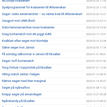
Nu börjar kvalserien!
2024-02-26 17:54
Spelprogrammet för kvalserien till Allsvenskan
2024-02-26 17:42
Seger i sista seriematchen – nu väntar kval till Allsvenskan!
2024-02-26 16:57
Oavgjort mot UNIK/BoIS
2024-02-19 22:15
Sista hemmamatchen innan kvalserien
2024-02-18 10:06
Svag bortamatch mot ett piggt ISAK
2024-02-12 19:01
Kvalklart efter seger mot Norrtelje
2024-02-10 22:08
Säker seger mot Järvsö
2024-02-05 17:34
På söndag välkomnar vi Järvsö till Ekvallen
2024-01-31 08:01
Seger i tuff bortamatch
2024-01-29 07:46
Tung förlust i toppmötet på Ekvallen
2024-01-21 12:46
Viktig match väntar i helgen
2024-01-16 08:25
Rättvis seger med liten marginal
2024-01-14 09:07
Seger på nyårsafton
2024-01-08 11:52
Knapp seger på annandagen
2023-12-27 09:28
Nyårsbandy på Ekvallen
2023-12-19 08:52