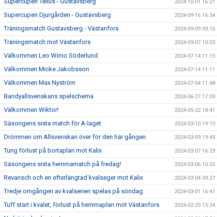
Supercupen Tellus - Gustavsberg
2024-10-01 16:21
Supercupen Djurgården - Gustavsberg
2024-09-16 16:34
Träningsmatch Gustavsberg - Västanfors
2024-09-09 09:16
Träningsmatch mot Västanfors
2024-09-07 10:03
Välkommen Leo Wimo Söderlund
2024-07-14 11:15
Välkommen Micke Jakobsson
2024-07-14 11:11
Välkommen Max Nyström
2024-07-04 11:48
Bandyallsvenskans spelschema
2024-06-27 17:09
Välkommen Wiktor!
2024-05-22 18:41
Säsongens sista match för A-laget
2024-03-10 19:10
Drömmen om Allsvenskan över för den här gången
2024-03-09 19:45
Tung förlust på bortaplan mot Kalix
2024-03-07 16:29
Säsongens sista hemmamatch på fredag!
2024-03-06 10:55
Revansch och en efterlängtad kvalseger mot Kalix
2024-03-04 09:27
Tredje omgången av kvalserien spelas på söndag
2024-03-01 16:41
Tuff start i kvalet, förlust på hemmaplan mot Västanfors
2024-02-29 15:24