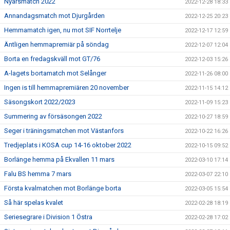
Nyårsmatch 2022
2022-12-28 18:33
Annandagsmatch mot Djurgården
2022-12-25 20:23
Hemmamatch igen, nu mot SIF Norrtelje
2022-12-17 12:59
Äntligen hemmapremiär på söndag
2022-12-07 12:04
Borta en fredagskväll mot GT/76
2022-12-03 15:26
A-lagets bortamatch mot Selånger
2022-11-26 08:00
Ingen is till hemmapremiären 20 november
2022-11-15 14:12
Säsongskort 2022/2023
2022-11-09 15:23
Summering av försäsongen 2022
2022-10-27 18:59
Seger i träningsmatchen mot Västanfors
2022-10-22 16:26
Tredjeplats i KOSA cup 14-16 oktober 2022
2022-10-15 09:52
Borlänge hemma på Ekvallen 11 mars
2022-03-10 17:14
Falu BS hemma 7 mars
2022-03-07 22:10
Första kvalmatchen mot Borlänge borta
2022-03-05 15:54
Så här spelas kvalet
2022-02-28 18:19
Seriesegrare i Division 1 Östra
2022-02-28 17:02