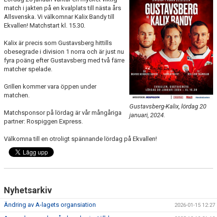
TRUPPEN
match i jakten på en kvalplats till nästa års
Allsvenska. Vi välkomnar Kalix Bandy till
Ekvallen! Matchstart kl. 15.30.
BILDGALLERI
Kalix är precis som Gustavsberg hittills
KONTAKT
obesegrade i division 1 norra och är just nu
fyra poäng efter Gustavsberg med två färre
matcher spelade.
Grillen kommer vara öppen under
matchen.
Gustavsberg-Kalix, lördag 20
Matchsponsor på lördag är vår mångåriga
januari, 2024.
partner: Rospiggen Express.
Välkomna till en otroligt spännande lördag på Ekvallen!
Nyhetsarkiv
Ändring av A-lagets organsiation
2026-01-15 12:27