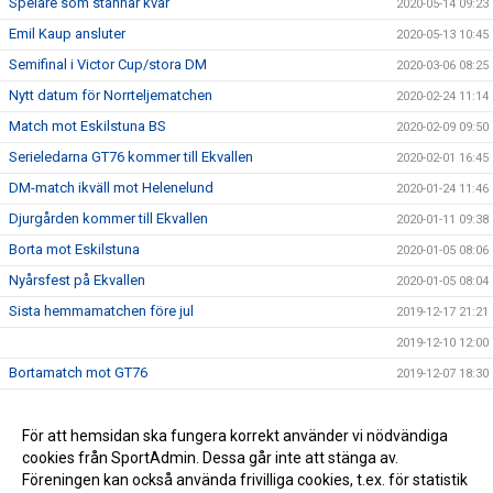
Spelare som stannar kvar
2020-05-14 09:23
Emil Kaup ansluter
2020-05-13 10:45
Semifinal i Victor Cup/stora DM
2020-03-06 08:25
Nytt datum för Norrteljematchen
2020-02-24 11:14
Match mot Eskilstuna BS
2020-02-09 09:50
Serieledarna GT76 kommer till Ekvallen
2020-02-01 16:45
DM-match ikväll mot Helenelund
2020-01-24 11:46
Djurgården kommer till Ekvallen
2020-01-11 09:38
Borta mot Eskilstuna
2020-01-05 08:06
Nyårsfest på Ekvallen
2020-01-05 08:04
Sista hemmamatchen före jul
2019-12-17 21:21
2019-12-10 12:00
Bortamatch mot GT76
2019-12-07 18:30
Hängmatchen mot Norrtelje...
2019-12-05 10:27
Match Gustavsberg - Västerås Bandy
För att hemsidan ska fungera korrekt använder vi nödvändiga
2019-11-25 20:57
cookies från SportAdmin. Dessa går inte att stänga av.
Oavgjort Helenelund - Gustavsberg
2019-11-24 19:25
Föreningen kan också använda frivilliga cookies, t.ex. för statistik