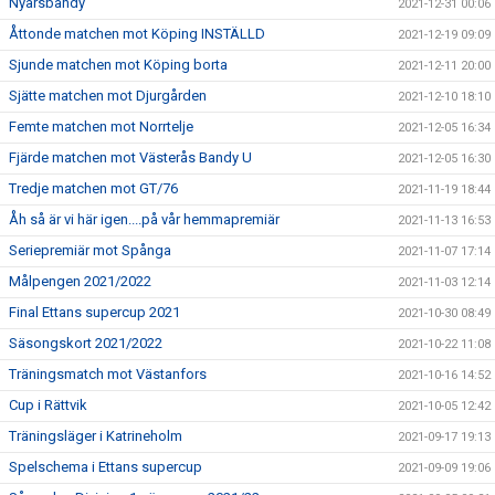
Nyårsbandy
2021-12-31 00:06
Åttonde matchen mot Köping INSTÄLLD
2021-12-19 09:09
Sjunde matchen mot Köping borta
2021-12-11 20:00
Sjätte matchen mot Djurgården
2021-12-10 18:10
Femte matchen mot Norrtelje
2021-12-05 16:34
Fjärde matchen mot Västerås Bandy U
2021-12-05 16:30
Tredje matchen mot GT/76
2021-11-19 18:44
Åh så är vi här igen....på vår hemmapremiär
2021-11-13 16:53
Seriepremiär mot Spånga
2021-11-07 17:14
Målpengen 2021/2022
2021-11-03 12:14
Final Ettans supercup 2021
2021-10-30 08:49
Säsongskort 2021/2022
2021-10-22 11:08
Träningsmatch mot Västanfors
2021-10-16 14:52
Cup i Rättvik
2021-10-05 12:42
Träningsläger i Katrineholm
2021-09-17 19:13
Spelschema i Ettans supercup
2021-09-09 19:06