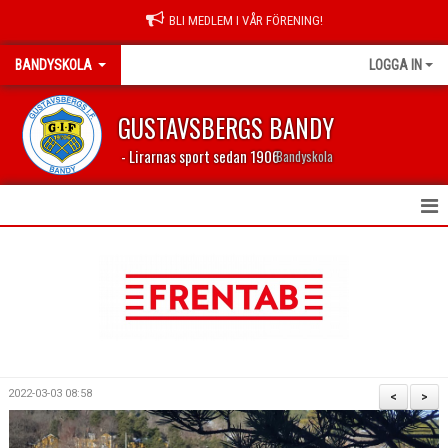
BLI MEDLEM I VÅR FÖRENING!
BANDYSKOLA
LOGGA IN
GUSTAVSBERGS BANDY
- Lirarnas sport sedan 1906
Bandyskola
HEM
NYHETER
DOKUMENT
BILDGALLERI
2022-03-03 08:58
<
>
KONTAKT