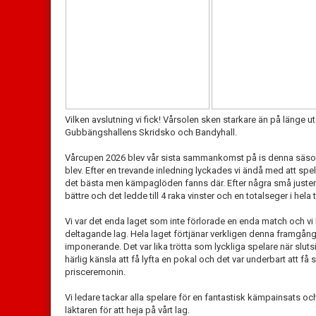
Vilken avslutning vi fick! Vårsolen sken starkare än på länge 
Gubbängshallens Skridsko och Bandyhall.
Vårcupen 2026 blev vår sista sammankomst på is denna säsong
blev. Efter en trevande inledning lyckades vi ändå med att spel
det bästa men kämpaglöden fanns där. Efter några små justeri
bättre och det ledde till 4 raka vinster och en totalseger i hela 
Vi var det enda laget som inte förlorade en enda match och vi
deltagande lag. Hela laget förtjänar verkligen denna framgång
imponerande. Det var lika trötta som lyckliga spelare när slutsi
härlig känsla att få lyfta en pokal och det var underbart att få s
prisceremonin.
Vi ledare tackar alla spelare för en fantastisk kämpainsats och
läktaren för att heja på vårt lag.