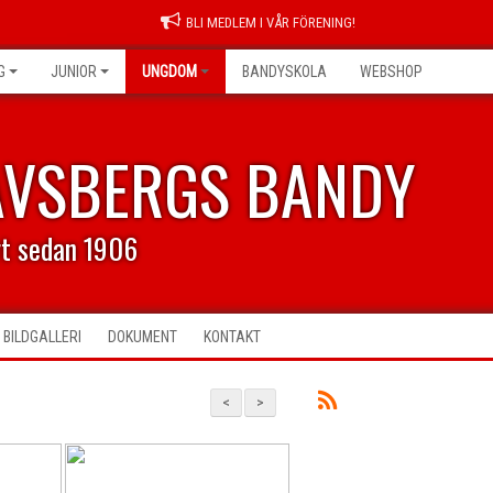
BLI MEDLEM I VÅR FÖRENING!
G
JUNIOR
UNGDOM
BANDYSKOLA
WEBSHOP
AVSBERGS BANDY
rt sedan 1906
BILDGALLERI
DOKUMENT
KONTAKT
<
>