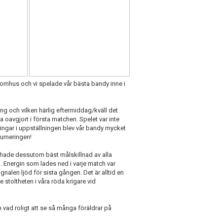
utomhus och vi spelade vår bästa bandy inne i
 och vilken härlig eftermiddag/kväll det
a oavgjort i första matchen. Spelet var inte
ngar i uppställningen blev vår bandy mycket
turneringen!
 hade dessutom bäst målskillnad av alla
. Energin som lades ned i varje match var
gnalen ljöd för sista gången. Det är alltid en
e stoltheten i våra röda krigare vid
 vad roligt att se så många föräldrar på