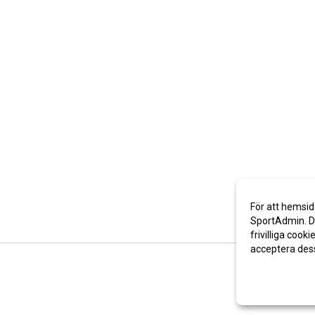
För att hemsid
SportAdmin. De
frivilliga cooki
acceptera des
Anpassa dina 