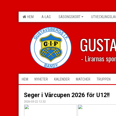
HEM
A-LAG
SÄSONGSKORT
UTVECKLINGSLA
GUST
- Lirarnas spo
HEM
NYHETER
KALENDER
MATCHER
TRUPPEN
Seger i Vårcupen 2026 för U12!!
2026-03-22 12:32