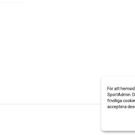
För att hemsid
SportAdmin. De
frivilliga cooki
acceptera des
Anpassa dina 