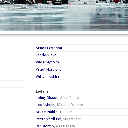
Simon Levinson
Teodor Salin
Widar Nyholm
Vilgot Nordlund
William Nahlin
Ledare
Johny Olsson
, Ass tränare
Leo Nyholm
, Material/slipare
Mikael Nahlin
, Tränare
Patrik Nordlund
, MV-tränare
Pär Stormo
, Ass tränare