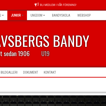
BLI MEDLEM I VÅR FÖRENING!
G
JUNIOR
UNGDOM
BANDYSKOLA
WEBSHOP
AVSBERGS BANDY
rt sedan 1906
U19
BILDGALLERI
DOKUMENT
KONTAKT