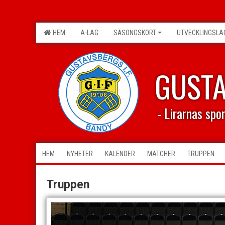
HEM
A-LAG
SÄSONGSKORT
UTVECKLINGSLA
GUST
- Lirarnas spo
HEM
NYHETER
KALENDER
MATCHER
TRUPPEN
Truppen