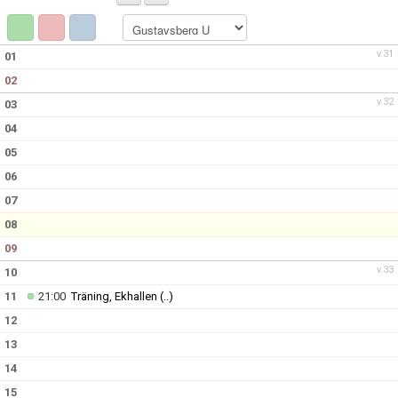
v.31
01
02
v.32
03
04
05
06
07
08
09
v.33
10
11
21:00
Träning, Ekhallen
(..)
12
13
14
15