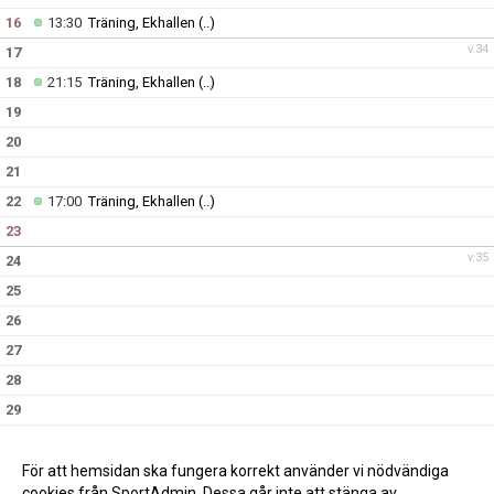
16
13:30
Träning, Ekhallen
(..)
v.34
17
18
21:15
Träning, Ekhallen
(..)
19
20
21
22
17:00
Träning, Ekhallen
(..)
23
v.35
24
25
26
27
28
29
30
v.36
31
För att hemsidan ska fungera korrekt använder vi nödvändiga
cookies från SportAdmin. Dessa går inte att stänga av.