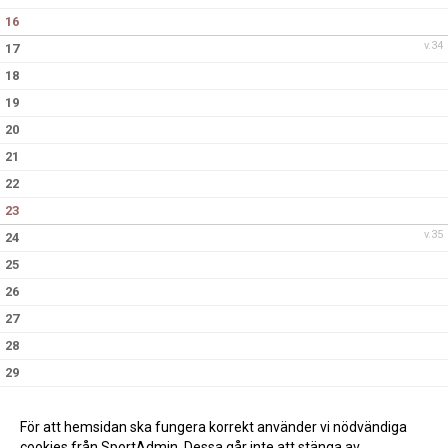
16
v.34
17
18
19
20
21
22
23
v.35
24
25
26
27
28
29
30
v.36
31
För att hemsidan ska fungera korrekt använder vi nödvändiga
cookies från SportAdmin. Dessa går inte att stänga av.