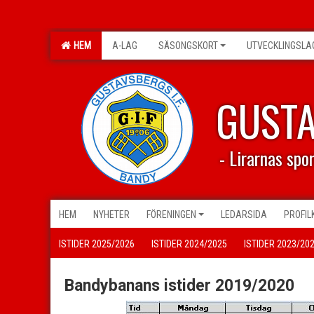
HEM
A-LAG
SÄSONGSKORT
UTVECKLINGSLA
GUST
- Lirarnas spo
HEM
NYHETER
FÖRENINGEN
LEDARSIDA
PROFIL
ISTIDER 2025/2026
ISTIDER 2024/2025
ISTIDER 2023/20
Bandybanans istider 2019/2020