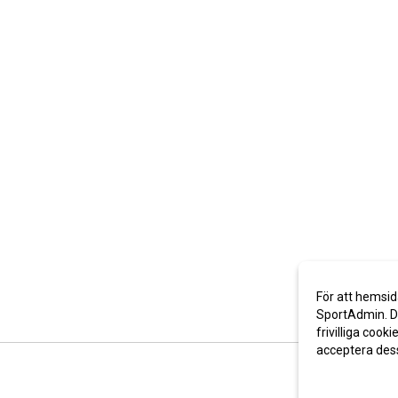
För att hemsid
SportAdmin. De
frivilliga cooki
acceptera des
Anpassa dina 