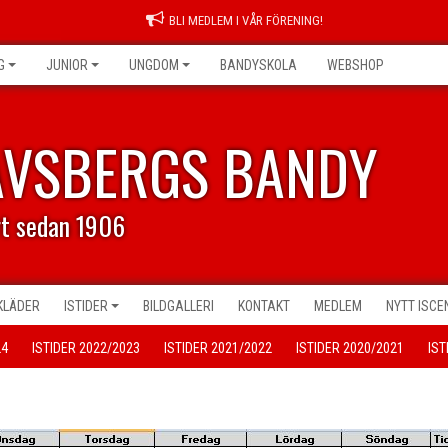
BLI MEDLEM I VÅR FÖRENING!
G
JUNIOR
UNGDOM
BANDYSKOLA
WEBSHOP
AVSBERGS BANDY
rt sedan 1906
KLÄDER
ISTIDER
BILDGALLERI
KONTAKT
MEDLEM
NYTT ISC
24
ISTIDER 2022/2023
ISTIDER 2021/2022
ISTIDER 2020/2021
IST