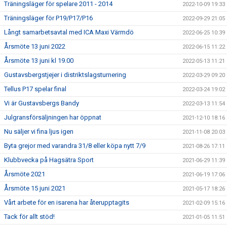
Träningsläger för spelare 2011 - 2014
2022-10-09 19:33
Träningsläger för P19/P17/P16
2022-09-29 21:05
Långt samarbetsavtal med ICA Maxi Värmdö
2022-06-25 10:39
Årsmöte 13 juni 2022
2022-06-15 11:22
Årsmöte 13 juni kl 19.00
2022-05-13 11:21
Gustavsbergstjejer i distriktslagsturnering
2022-03-29 09:20
Tellus P17 spelar final
2022-03-24 19:02
Vi är Gustavsbergs Bandy
2022-03-13 11:54
Julgransförsäljningen har öppnat
2021-12-10 18:16
Nu säljer vi fina ljus igen
2021-11-08 20:03
Byta grejor med varandra 31/8 eller köpa nytt 7/9
2021-08-26 17:11
Klubbvecka på Hagsätra Sport
2021-06-29 11:39
Årsmöte 2021
2021-06-19 17:06
Årsmöte 15 juni 2021
2021-05-17 18:26
Vårt arbete för en isarena har återupptagits
2021-02-09 15:16
Tack för allt stöd!
2021-01-05 11:51