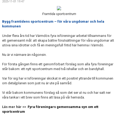
2025-11-01 19:47
ISTIDER
Framtida sportcentrum
BILDGALLERI
Bygg framtidens sportcentrum – för våra ungdomar och hela
kommunen
KONTAKT
Under flera års tid har Värmdös fyra isföreningar arbetat tillsammans för
MEDLEM
ett gemensamt mål: att skapa bättre förutsättningar för våra ungdomar att
utöva sina idrotter och få en meningsfull fritid här hemma i Värmdö.
NYTT ISCENTRUM
Nu är vi närmare än någonsin.
För första gången finns ett genomförbart förslag som alla fyra föreningar
står bakom: ett nytt sportcentrum med två ishallar och en bandyhall.
Var för sig har vi Isföreningar skickat in ett positivt yttrande till kommunen
om detaljplanen som just nu är ute på samråd.
Vi står bakom kommunens förslag så som det ser ut nu och har satt ner
våra tankar i ett brev som finns att läsa på vår hemsida.
Läs mer här >>
Fyra föreningars gemensamma syn om ett
sportcentrum