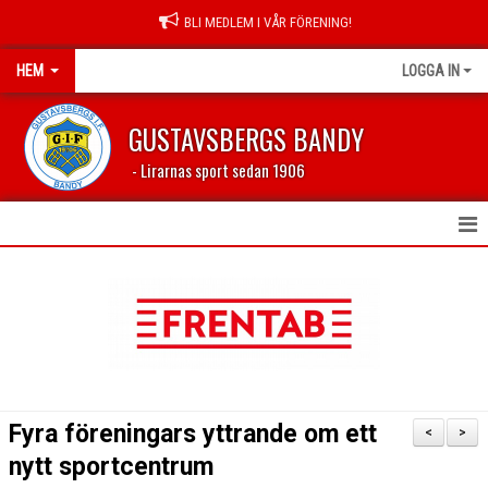
BLI MEDLEM I VÅR FÖRENING!
HEM
LOGGA IN
GUSTAVSBERGS BANDY
- Lirarnas sport sedan 1906
HEM
NYHETER
FÖRENINGEN
LEDARSIDA
Fyra föreningars yttrande om ett
<
>
PROFILKLÄDER
nytt sportcentrum