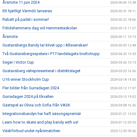
Årsmöte 11 juni 2024
2024-06-06 15:38
Ett hjärtligt Värmdö lanseras
2024-05-31 18:11
Rabatt på padel i sommar!
2024-05-22 18:06
Fritidshemmens dag vid Hemmestaskolan
2024-05-15 11:57
Årsmöte
2024-05-11 10:13
Gustavsbergs Bandy tar klivet upp i Allsvenskan!
2024-05-03 12:48
Två Gustavsbergsspelare i P17-landslagets bruttotrupp
2024-04-25 15:33
Seger i Victor Cup
2024-03-26 10:13
Gustavsberg välrepresenterat i distriktslaget
2024-03-25 16:56
U16 vinner Stockholm Cup
2024-03-18 14:00
Fler bilder från Gurradagen 2024
2024-03-12 17:07
Gurradagen 2024 på Ekvallen
2024-03-10 19:02
Gästspel av Olivia och Sofia från VASK
2024-03-08 16:26
Integrationsbandyn har haft säsongspremiär
2024-01-21 13:02
Learn how to skate and play bandy with us!
2024-01-12 09:53
Väskförbud under nyårsmatchen
2023-12-30 09:26