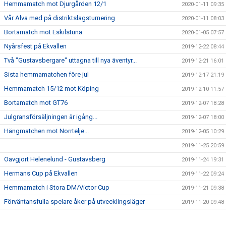
Hemmamatch mot Djurgården 12/1
2020-01-11 09:35
Vår Alva med på distriktslagsturnering
2020-01-11 08:03
Bortamatch mot Eskilstuna
2020-01-05 07:57
Nyårsfest på Ekvallen
2019-12-22 08:44
Två "Gustavsbergare" uttagna till nya äventyr...
2019-12-21 16:01
Sista hemmamatchen före jul
2019-12-17 21:19
Hemmamatch 15/12 mot Köping
2019-12-10 11:57
Bortamatch mot GT76
2019-12-07 18:28
Julgransförsäljningen är igång...
2019-12-07 18:00
Hängmatchen mot Norrtelje...
2019-12-05 10:29
2019-11-25 20:59
Oavgjort Helenelund - Gustavsberg
2019-11-24 19:31
Hermans Cup på Ekvallen
2019-11-22 09:24
Hemmamatch i Stora DM/Victor Cup
2019-11-21 09:38
Förväntansfulla spelare åker på utvecklingsläger
2019-11-20 09:48
Höstlovsaktivitet
2019-10-28 20:05