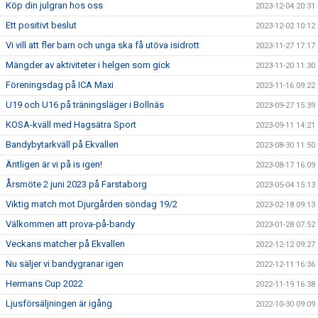
Köp din julgran hos oss
2023-12-04 20:31
Ett positivt beslut
2023-12-02 10:12
Vi vill att fler barn och unga ska få utöva isidrott
2023-11-27 17:17
Mängder av aktiviteter i helgen som gick
2023-11-20 11:30
Föreningsdag på ICA Maxi
2023-11-16 09:22
U19 och U16 på träningsläger i Bollnäs
2023-09-27 15:39
KOSA-kväll med Hagsätra Sport
2023-09-11 14:21
Bandybytarkväll på Ekvallen
2023-08-30 11:50
Äntligen är vi på is igen!
2023-08-17 16:09
Årsmöte 2 juni 2023 på Farstaborg
2023-05-04 15:13
Viktig match mot Djurgården söndag 19/2
2023-02-18 09:13
Välkommen att prova-på-bandy
2023-01-28 07:52
Veckans matcher på Ekvallen
2022-12-12 09:27
Nu säljer vi bandygranar igen
2022-12-11 16:36
Hermans Cup 2022
2022-11-19 16:38
Ljusförsäljningen är igång
2022-10-30 09:09