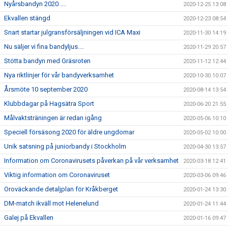
Nyårsbandyn 2020 ....
2020-12-25 13:08
Ekvallen stängd
2020-12-23 08:54
Snart startar julgransförsäljningen vid ICA Maxi
2020-11-30 14:19
Nu säljer vi fina bandyljus....
2020-11-29 20:57
Stötta bandyn med Gräsroten
2020-11-12 12:44
Nya riktlinjer för vår bandyverksamhet
2020-10-30 10:07
Årsmöte 10 september 2020
2020-08-14 13:54
Klubbdagar på Hagsätra Sport
2020-06-20 21:55
Målvaktsträningen är redan igång
2020-05-06 10:10
Speciell försäsong 2020 för äldre ungdomar
2020-05-02 10:00
Unik satsning på juniorbandy i Stockholm
2020-04-30 13:57
Information om Coronavirusets påverkan på vår verksamhet
2020-03-18 12:41
Viktig information om Coronaviruset
2020-03-06 09:46
Oroväckande detaljplan för Kråkberget
2020-01-24 13:30
DM-match ikväll mot Helenelund
2020-01-24 11:44
Galej på Ekvallen
2020-01-16 09:47