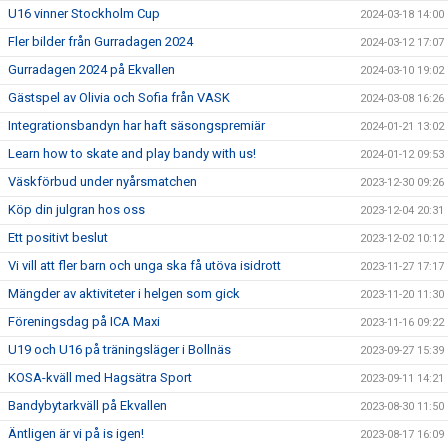
U16 vinner Stockholm Cup
2024-03-18 14:00
Fler bilder från Gurradagen 2024
2024-03-12 17:07
Gurradagen 2024 på Ekvallen
2024-03-10 19:02
Gästspel av Olivia och Sofia från VASK
2024-03-08 16:26
Integrationsbandyn har haft säsongspremiär
2024-01-21 13:02
Learn how to skate and play bandy with us!
2024-01-12 09:53
Väskförbud under nyårsmatchen
2023-12-30 09:26
Köp din julgran hos oss
2023-12-04 20:31
Ett positivt beslut
2023-12-02 10:12
Vi vill att fler barn och unga ska få utöva isidrott
2023-11-27 17:17
Mängder av aktiviteter i helgen som gick
2023-11-20 11:30
Föreningsdag på ICA Maxi
2023-11-16 09:22
U19 och U16 på träningsläger i Bollnäs
2023-09-27 15:39
KOSA-kväll med Hagsätra Sport
2023-09-11 14:21
Bandybytarkväll på Ekvallen
2023-08-30 11:50
Äntligen är vi på is igen!
2023-08-17 16:09