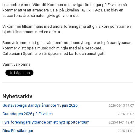
I samarbete med Värmdö Kommun och övriga föreningar på Ekvallen så
kommer att vi att arrangera Galej på Ekvallen 18/1 kl 19-21. Det blev en
succé förra året så naturligtvis gör vi om det.
Vi kommer tillsammans med andra föreningarna att grilla korv som barnen
bjuds tillsammans med en dricka.
Bandyn kommer att grilla våra berömda bandyburgare och på bandybanan
kommer vi att spela musik och mingla med alla besökare.
Cafeterian i Sporthallen är öppen med kaffe och annat gott.
Varmt välkomna!
Nyhetsarkiv
Gustavsbergs Bandys årsmöte 15 juni 2026
2026-05-13 17:07
Gurradagen 2026 på Ekvallen
2026-03-07
Fyra föreningars yttrande om ett nytt sportcentrum
2025-11-01 19:47
Dina Försäkringar
2025-11-01