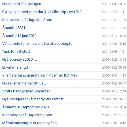
Nu säljer vi fina ljus igen
2021-11-08 20:03
Byta grejor med varandra 31/8 eller köpa nytt 7/9
2021-08-26 17:11
Klubbvecka på Hagsätra Sport
2021-06-29 11:39
Årsmöte 2021
2021-06-19 17:06
Årsmöte 15 juni 2021
2021-05-17 18:26
Vårt arbete för en isarena har återupptagits
2021-02-09 15:16
Tack för allt stöd!
2021-01-05 11:51
Nyårsbandyn 2020 ....
2020-12-25 13:08
Ekvallen stängd
2020-12-23 08:54
Snart startar julgransförsäljningen vid ICA Maxi
2020-11-30 14:19
Nu säljer vi fina bandyljus....
2020-11-29 20:57
Stötta bandyn med Gräsroten
2020-11-12 12:44
Nya riktlinjer för vår bandyverksamhet
2020-10-30 10:07
Årsmöte 10 september 2020
2020-08-14 13:54
Klubbdagar på Hagsätra Sport
2020-06-20 21:55
Målvaktsträningen är redan igång
2020-05-06 10:10