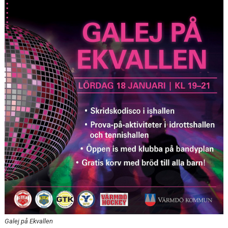
ISTIDER
BILDGALLERI
KONTAKT
MEDLEM
NYTT ISCENTRUM
Galej på Ekvallen