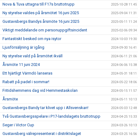
Nova & Tuva uttagna till F17s bruttotrupp
2025-10-28 11:45
Ny styrelse valdes på årsmötet 16 juni 2025
2025-09-04 11:31
Gustavsbergs Bandys årsmöte 16 juni 2025
2025-05-11 11:24
Viktigt meddelande om personuppgiftsincident
2025-02-06 09:34
Fantastiskt besked om nya isytor
2024-10-03 19:30
Ljusförsäljning är igång
2024-09-30 16:41
Ny styrelse vald på årsmötet ikväll
2024-06-11 21:06
Årsmöte 11 juni 2024
2024-06-06 15:38
Ett hjärtligt Värmdö lanseras
2024-05-31 18:11
Rabatt på padel i sommar!
2024-05-22 18:06
Fritidshemmens dag vid Hemmestaskolan
2024-05-15 11:57
Årsmöte
2024-05-11 10:13
Gustavsbergs Bandy tar klivet upp i Allsvenskan!
2024-05-03 12:48
Två Gustavsbergsspelare i P17-landslagets bruttotrupp
2024-04-25 15:33
Seger i Victor Cup
2024-03-26 10:13
Gustavsberg välrepresenterat i distriktslaget
2024-03-25 16:56