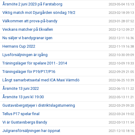
Årsmöte 2 juni 2023 på Farstaborg
2023-05-04 15:13
Viktig match mot Djurgården söndag 19/2
2023-02-18 09:13
Välkommen att prova-på-bandy
2023-01-28 07:52
Veckans matcher på Ekvallen
2022-12-12 09:27
Nu säljer vi bandygranar igen
2022-12-11 16:36
Hermans Cup 2022
2022-11-19 16:38
Ljusförsäljningen är igång
2022-10-30 09:09
Träningsläger för spelare 2011 - 2014
2022-10-09 19:33
Träningsläger för P19/P17/P16
2022-09-29 21:05
Långt samarbetsavtal med ICA Maxi Värmdö
2022-06-25 10:39
Årsmöte 13 juni 2022
2022-06-15 11:22
Årsmöte 13 juni kl 19.00
2022-05-13 11:21
Gustavsbergstjejer i distriktslagsturnering
2022-03-29 09:20
Tellus P17 spelar final
2022-03-24 19:02
Vi är Gustavsbergs Bandy
2022-03-13 11:54
Julgransförsäljningen har öppnat
2021-12-10 18:16