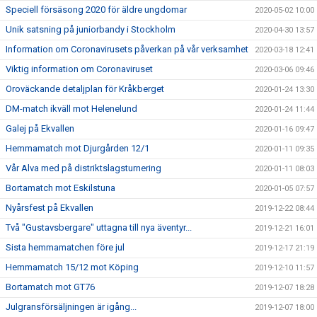
Speciell försäsong 2020 för äldre ungdomar
2020-05-02 10:00
Unik satsning på juniorbandy i Stockholm
2020-04-30 13:57
Information om Coronavirusets påverkan på vår verksamhet
2020-03-18 12:41
Viktig information om Coronaviruset
2020-03-06 09:46
Oroväckande detaljplan för Kråkberget
2020-01-24 13:30
DM-match ikväll mot Helenelund
2020-01-24 11:44
Galej på Ekvallen
2020-01-16 09:47
Hemmamatch mot Djurgården 12/1
2020-01-11 09:35
Vår Alva med på distriktslagsturnering
2020-01-11 08:03
Bortamatch mot Eskilstuna
2020-01-05 07:57
Nyårsfest på Ekvallen
2019-12-22 08:44
Två "Gustavsbergare" uttagna till nya äventyr...
2019-12-21 16:01
Sista hemmamatchen före jul
2019-12-17 21:19
Hemmamatch 15/12 mot Köping
2019-12-10 11:57
Bortamatch mot GT76
2019-12-07 18:28
Julgransförsäljningen är igång...
2019-12-07 18:00