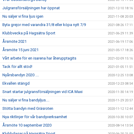
Julgransförsäljningen har öppnat
2021-12-10 18:16
Nu säljer vi fina ljus igen
2021-11-08 20:03
Byta grejor med varandra 31/8 eller köpa nytt 7/9
2021-08-26 17:11
Klubbvecka på Hagsätra Sport
2021-06-29 11:39
Årsmöte 2021
2021-06-19 17:06
Årsmöte 15 juni 2021
2021-05-17 18:26
Vårt arbete för en isarena har återupptagits
2021-02-09 15:16
Tack för allt stöd!
2021-01-05 11:51
Nyårsbandyn 2020 ....
2020-12-25 13:08
Ekvallen stängd
2020-12-23 08:54
Snart startar julgransförsäljningen vid ICA Maxi
2020-11-30 14:19
Nu säljer vi fina bandyljus....
2020-11-29 20:57
Stötta bandyn med Gräsroten
2020-11-12 12:44
Nya riktlinjer för vår bandyverksamhet
2020-10-30 10:07
Årsmöte 10 september 2020
2020-08-14 13:54
Klubbdagar på Hagsätra Sport
2020-06-20 21:55