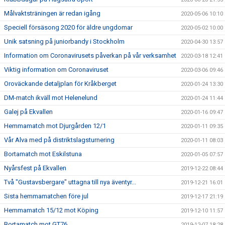
Målvaktsträningen är redan igång
2020-05-06 10:10
Speciell försäsong 2020 för äldre ungdomar
2020-05-02 10:00
Unik satsning på juniorbandy i Stockholm
2020-04-30 13:57
Information om Coronavirusets påverkan på vår verksamhet
2020-03-18 12:41
Viktig information om Coronaviruset
2020-03-06 09:46
Oroväckande detaljplan för Kråkberget
2020-01-24 13:30
DM-match ikväll mot Helenelund
2020-01-24 11:44
Galej på Ekvallen
2020-01-16 09:47
Hemmamatch mot Djurgården 12/1
2020-01-11 09:35
Vår Alva med på distriktslagsturnering
2020-01-11 08:03
Bortamatch mot Eskilstuna
2020-01-05 07:57
Nyårsfest på Ekvallen
2019-12-22 08:44
Två "Gustavsbergare" uttagna till nya äventyr...
2019-12-21 16:01
Sista hemmamatchen före jul
2019-12-17 21:19
Hemmamatch 15/12 mot Köping
2019-12-10 11:57
Bortamatch mot GT76
2019-12-07 18:28