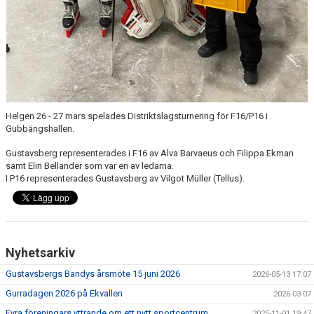
Helgen 26 - 27 mars spelades Distriktslagsturnering för F16/P16 i
Gubbängshallen.
Gustavsberg representerades i F16 av Alva Barvaeus och Filippa Ekman
samt Elin Bellander som var en av ledarna.
I P16 representerades Gustavsberg av Vilgot Müller (Tellus).
Nyhetsarkiv
Gustavsbergs Bandys årsmöte 15 juni 2026
2026-05-13 17:07
Gurradagen 2026 på Ekvallen
2026-03-07
Fyra föreningars yttrande om ett nytt sportcentrum
2025-11-01 19:47