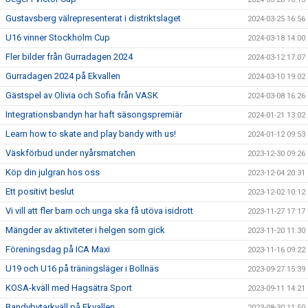
Gustavsberg välrepresenterat i distriktslaget
2024-03-25 16:56
U16 vinner Stockholm Cup
2024-03-18 14:00
Fler bilder från Gurradagen 2024
2024-03-12 17:07
Gurradagen 2024 på Ekvallen
2024-03-10 19:02
Gästspel av Olivia och Sofia från VASK
2024-03-08 16:26
Integrationsbandyn har haft säsongspremiär
2024-01-21 13:02
Learn how to skate and play bandy with us!
2024-01-12 09:53
Väskförbud under nyårsmatchen
2023-12-30 09:26
Köp din julgran hos oss
2023-12-04 20:31
Ett positivt beslut
2023-12-02 10:12
Vi vill att fler barn och unga ska få utöva isidrott
2023-11-27 17:17
Mängder av aktiviteter i helgen som gick
2023-11-20 11:30
Föreningsdag på ICA Maxi
2023-11-16 09:22
U19 och U16 på träningsläger i Bollnäs
2023-09-27 15:39
KOSA-kväll med Hagsätra Sport
2023-09-11 14:21
Bandybytarkväll på Ekvallen
2023-08-30 11:50