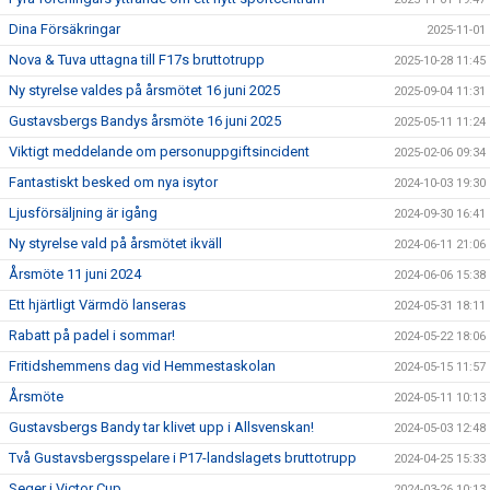
Dina Försäkringar
2025-11-01
Nova & Tuva uttagna till F17s bruttotrupp
2025-10-28 11:45
Ny styrelse valdes på årsmötet 16 juni 2025
2025-09-04 11:31
Gustavsbergs Bandys årsmöte 16 juni 2025
2025-05-11 11:24
Viktigt meddelande om personuppgiftsincident
2025-02-06 09:34
Fantastiskt besked om nya isytor
2024-10-03 19:30
Ljusförsäljning är igång
2024-09-30 16:41
Ny styrelse vald på årsmötet ikväll
2024-06-11 21:06
Årsmöte 11 juni 2024
2024-06-06 15:38
Ett hjärtligt Värmdö lanseras
2024-05-31 18:11
Rabatt på padel i sommar!
2024-05-22 18:06
Fritidshemmens dag vid Hemmestaskolan
2024-05-15 11:57
Årsmöte
2024-05-11 10:13
Gustavsbergs Bandy tar klivet upp i Allsvenskan!
2024-05-03 12:48
Två Gustavsbergsspelare i P17-landslagets bruttotrupp
2024-04-25 15:33
Seger i Victor Cup
2024-03-26 10:13