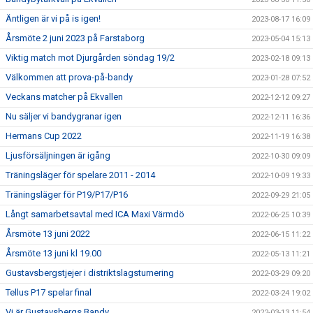
Äntligen är vi på is igen!
2023-08-17 16:09
Årsmöte 2 juni 2023 på Farstaborg
2023-05-04 15:13
Viktig match mot Djurgården söndag 19/2
2023-02-18 09:13
Välkommen att prova-på-bandy
2023-01-28 07:52
Veckans matcher på Ekvallen
2022-12-12 09:27
Nu säljer vi bandygranar igen
2022-12-11 16:36
Hermans Cup 2022
2022-11-19 16:38
Ljusförsäljningen är igång
2022-10-30 09:09
Träningsläger för spelare 2011 - 2014
2022-10-09 19:33
Träningsläger för P19/P17/P16
2022-09-29 21:05
Långt samarbetsavtal med ICA Maxi Värmdö
2022-06-25 10:39
Årsmöte 13 juni 2022
2022-06-15 11:22
Årsmöte 13 juni kl 19.00
2022-05-13 11:21
Gustavsbergstjejer i distriktslagsturnering
2022-03-29 09:20
Tellus P17 spelar final
2022-03-24 19:02
Vi är Gustavsbergs Bandy
2022-03-13 11:54