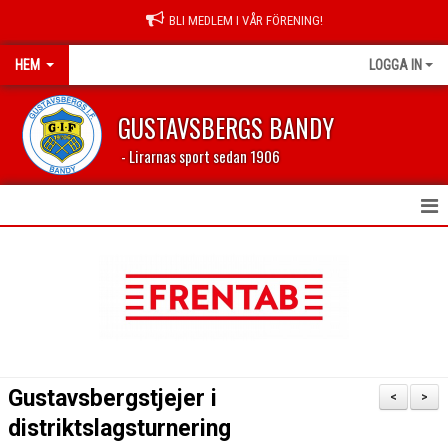
BLI MEDLEM I VÅR FÖRENING!
HEM
LOGGA IN
GUSTAVSBERGS BANDY
- Lirarnas sport sedan 1906
HEM
NYHETER
FÖRENINGEN
LEDARSIDA
Gustavsbergstjejer i
<
>
PROFILKLÄDER
distriktslagsturnering