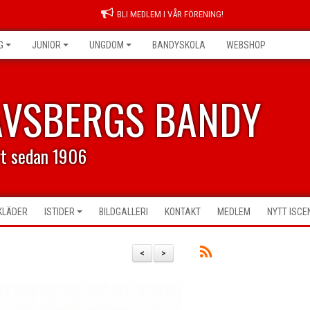
BLI MEDLEM I VÅR FÖRENING!
G
JUNIOR
UNGDOM
BANDYSKOLA
WEBSHOP
AVSBERGS BANDY
rt sedan 1906
KLÄDER
ISTIDER
BILDGALLERI
KONTAKT
MEDLEM
NYTT ISC
<
>