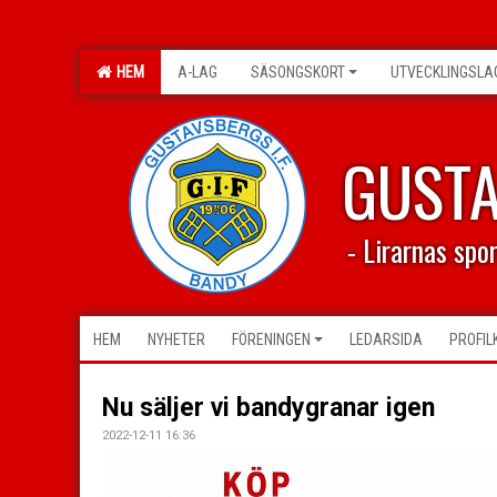
HEM
A-LAG
SÄSONGSKORT
UTVECKLINGSLA
GUST
- Lirarnas spo
HEM
NYHETER
FÖRENINGEN
LEDARSIDA
PROFIL
Nu säljer vi bandygranar igen
2022-12-11 16:36